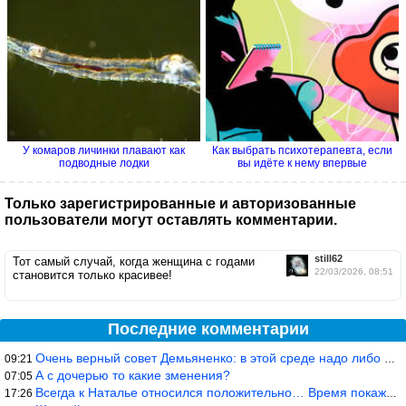
У комаров личинки плавают как
Как выбрать психотерапевта, если
подводные лодки
вы идёте к нему впервые
Только зарегистрированные и авторизованные
пользователи могут оставлять комментарии.
still62
Тот самый случай, когда женщина с годами
22/03/2026, 08:51
становится только красивее!
Последние комментарии
Очень верный совет Демьяненко: в этой среде надо либо иметь зубы
09:21
А с дочерью то какие зменения?
07:05
Всегда к Наталье относился положительно… Время покажет, что буде
17:26