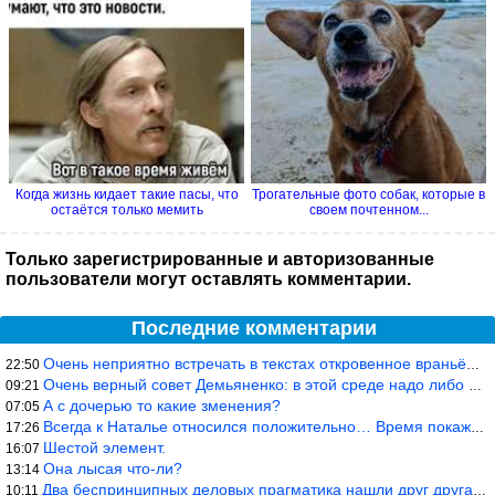
Когда жизнь кидает такие пасы, что
Трогательные фото собак, которые в
остаётся только мемить
своем почтенном...
Только зарегистрированные и авторизованные
пользователи могут оставлять комментарии.
Последние комментарии
Очень неприятно встречать в текстах откровенное враньё… Конкретн
22:50
Очень верный совет Демьяненко: в этой среде надо либо иметь зубы
09:21
А с дочерью то какие зменения?
07:05
Всегда к Наталье относился положительно… Время покажет, что буде
17:26
Шестой элемент.
16:07
Она лысая что-ли?
13:14
Два беспринципных деловых прагматика нашли друг друга и «остепен
10:11