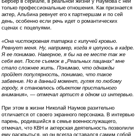
Бербер в сериале, в реальной жизни у Наумова с ней
только профессиональные отношения. Как признается
актер, Альбина ревнует его к партнершам и по сей
день, особенно если речь идет о романтических
сценах с поцелуями.
«Она чисто­кровная татарка с кипучей кровью.
Ревнует меня. Ну, например, когда я целуюсь в кадре.
Я ее понимаю. Наверное, я бы на ее месте так же
себя вел. После съемок в „Реальных пацанах“ мне
стало сложнее жить. Понимаю, что однажды
пройдет популярность, понимаю, что такое
забвение. Но в данный момент, гуляя по любому
городу, я становлюсь объектом пристального
внимания», — отмечал артист в одном из интервью.
При этом в жизни Николай Наумов разительно
отличается от своего экранного персонажа. В интервью
парень, родившийся в семье военнослужащего,
отмечал, что КВН и актерская деятельность позволили
ему раскрыться, но он всегда оставался самим собой