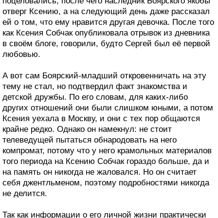
поцеловались, после чего наследник Боярского якобы
отверг Ксению, а на следующий день даже рассказал
ей о том, что ему нравится другая девочка. После того
как Ксения Собчак опубликовала отрывок из дневника
в своём блоге, говорили, будто Сергей был её первой
любовью.
А вот сам Боярский-младший откровенничать на эту
тему не стал, но подтвердил факт знакомства и
детской дружбы. По его словам, для каких-либо
других отношений они были слишком юными, а потом
Ксения уехала в Москву, и они с тех пор общаются
крайне редко. Однако он намекнул: не стоит
телеведущей пытаться обнародовать на него
компромат, потому что у него крамольных материалов
того периода на Ксению Собчак гораздо больше, да и
на память он никогда не жаловался. Но он считает
себя джентльменом, поэтому подробностями никогда
не делится.
Так как информации о его личной жизни практически