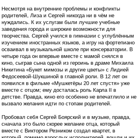
Несмотря на внутренние проблемы и конфликты
родителей, Лиза и Сергей никогда ни в чём не
нуждались. К их услугам были лучшие учебные
заведения города и широкие возможности для
творчества. Сергей учился в гимназии с углублённым
изучением иностранных языков, а игру на фортепиано
осваивал в музыкальной школе при консерватории. В
четыре года он впервые вместе с мамой снялся в
кино, сыграв сына одной из героинь в драме Михаила
Никитина «Букет мимозы и другие цветы» с Лидией
Федосеевой-Шукшиной в главной роли. В 12 лет он
появился в фильме «Мушкетёры 20 лет спустя» уже
вместе с отцом; ему досталась роль Карла II в
детстве. Правда, кино его особенно не впечатлило и не
вызвало желания идти по стопам родителей.
Пробовал себя Сергей Боярский и в музыке, правда,
сначала это было скорее желание отца, который
вместе с Виктором Резником создал квартет, в
который, помимо взрослых исполнителей, вошли и их