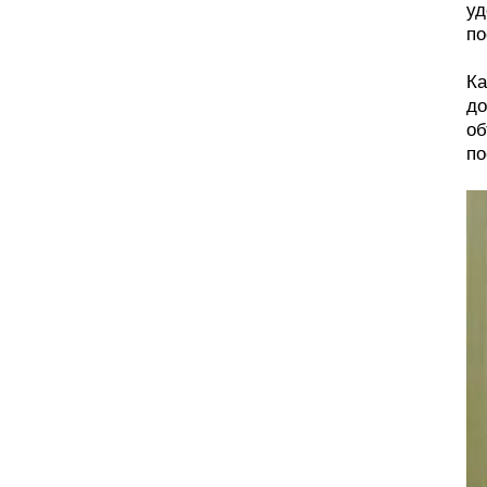
уд
по
Ка
до
об
по