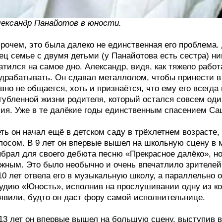
ександр Панайотов в юности.
рочем, это была далеко не единственная его проблема. 
ец семье с двумя детьми (у Панайотова есть сестра) ник
атился на самое дно. Александр, видя, как тяжело работ
драбатывать. Он сдавал металлолом, чтобы принести в д
вно не общается, хоть и признаётся, что ему его всегда
губленной жизни родителя, который остался совсем од
ия. Уже в те далёкие годы единственным спасением Са
ть он начал ещё в детском саду в трёхлетнем возрасте,
лосом. В 9 лет он впервые вышел на школьную сцену в 
брал для своего дебюта песню «Прекрасное далёко», но 
жным. Это было необычно и очень впечатлило зрителей.
10 лет отвела его в музыкальную школу, а параллельно
удию «Юность», исполнив на прослушивании одну из ко
явили, будто он даст фору самой исполнительнице.
13 лет он впервые вышел на большую сцену, выступив 