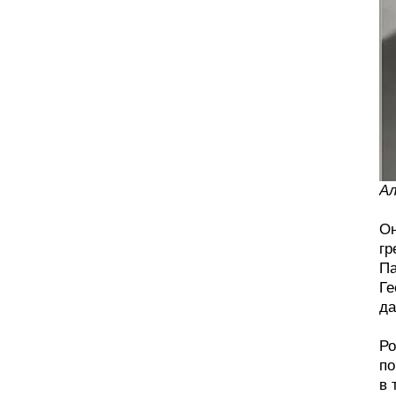
Ал
Он
гр
Па
Ге
да
Ро
по
в 