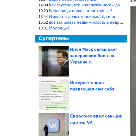
Как грустно, что «заслуженного» дают не заслуженно, а (чаще) по-
14:09
Красавицы наши, талантливые!
19:23
И жена и дочка красивые! Да и он настоящий мужик!
13:44
вот так иметь недвижимость в недружественных странах Могут забра
15:52
Молодцы!
13:31
Супертемы
Илон Маск связывает
завершение боев на
Именно так готовили в
салунах Дикого Запада.
Украине с...
Ковбойская...
Интернет снова
превзошел сам себя
Уловки, которые
скрывают компании
Евросоюз ввел санкции
против VK
5 знаков Зодиака, кому важно закрыть старые долги до...