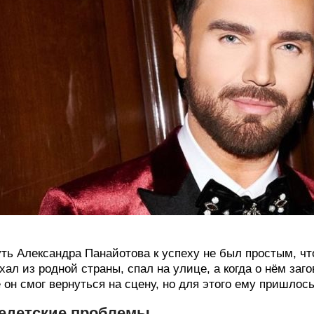
ть Александра Панайотова к успеху не был простым, ч
хал из родной страны, спал на улице, а когда о нём заго
 он смог вернуться на сцену, но для этого ему пришлос
едетские проблемы