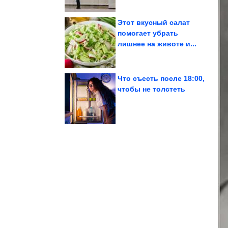
Этот вкусный салат
помогает убрать
лишнее на животе и...
для коктейлей
применение зонтикам
Необыкновенное
Что съесть после 18:00,
чтобы не толстеть
с...
отличается от машины
гибридного авто
Чем эксплуатация