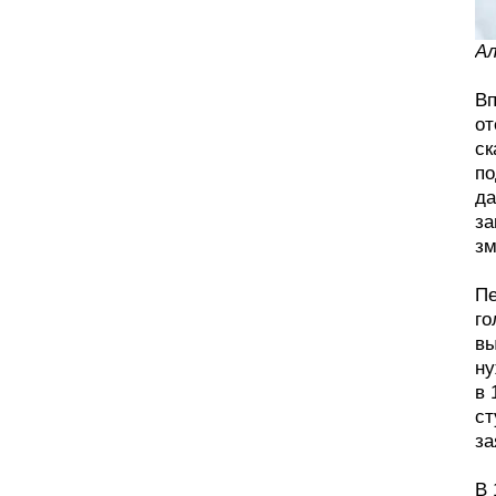
Ал
Вп
от
ск
по
да
за
зм
Пе
го
вы
ну
в 
ст
за
В 