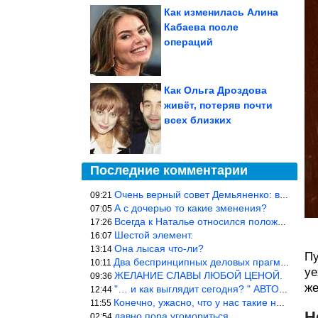
Как изменилась Алина
Кабаева после
операций
Как Ольга Дроздова
живёт, потеряв почти
всех близких
Последние комментарии
Очень верный совет Демьяненко: в этой среде надо либо иметь зубы
09:21
А с дочерью то какие зменения?
07:05
Всегда к Наталье относился положительно… Время покажет, что буде
17:26
Шестой элемент.
16:07
Она лысая что-ли?
13:14
Пу
Два беспринципных деловых прагматика нашли друг друга и «остепен
10:11
уе
ЖЕЛАНИЕ СЛАВЫ ЛЮБОЙ ЦЕНОЙ.
09:36
же
"… и как выглядит сегодня? " АВТОР, РЕДАКТОР — ВЫ ЧТО
12:44
Конечно, ужасно, что у нас такие недалёкие и прямые люди… Как мо
11:55
Н
давно пора угомориться
02:54