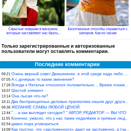
Скрытые ловушки в магазине,
Безотказные способы справиться с
которые заставляют нас брать...
запором. Как по часам
Только зарегистрированные и авторизованные
пользователи могут оставлять комментарии.
Последние комментарии
Очень верный совет Демьяненко: в этой среде надо либо иметь зубы
09:21
А с дочерью то какие зменения?
07:05
Всегда к Наталье относился положительно… Время покажет, что буде
17:26
Шестой элемент.
16:07
Она лысая что-ли?
13:14
Два беспринципных деловых прагматика нашли друг друга и «остепен
10:11
ЖЕЛАНИЕ СЛАВЫ ЛЮБОЙ ЦЕНОЙ.
09:36
"… и как выглядит сегодня? " АВТОР, РЕДАКТОР — ВЫ ЧТО
12:44
Конечно, ужасно, что у нас такие недалёкие и прямые люди… Как мо
11:55
давно пора угомориться
02:54
Как грустно, что «заслуженного» дают не заслуженно, а (чаще) по-
14:09