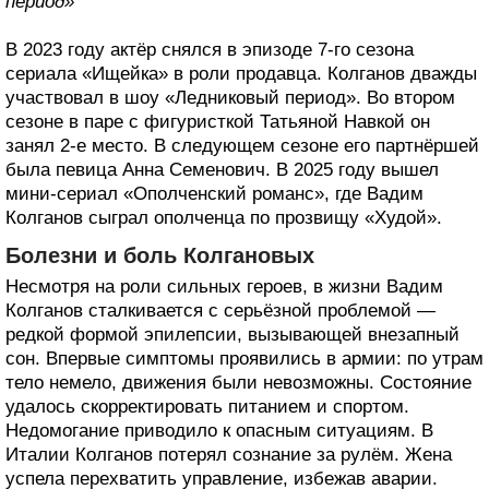
период»
В 2023 году актёр снялся в эпизоде 7-го сезона
сериала «Ищейка» в роли продавца. Колганов дважды
участвовал в шоу «Ледниковый период». Во втором
сезоне в паре с фигуристкой Татьяной Навкой он
занял 2-е место. В следующем сезоне его партнёршей
была певица Анна Семенович. В 2025 году вышел
мини-сериал «Ополченский романс», где Вадим
Колганов сыграл ополченца по прозвищу «Худой».
Болезни и боль Колгановых
Несмотря на роли сильных героев, в жизни Вадим
Колганов сталкивается с серьёзной проблемой —
редкой формой эпилепсии, вызывающей внезапный
сон. Впервые симптомы проявились в армии: по утрам
тело немело, движения были невозможны. Состояние
удалось скорректировать питанием и спортом.
Недомогание приводило к опасным ситуациям. В
Италии Колганов потерял сознание за рулём. Жена
успела перехватить управление, избежав аварии.