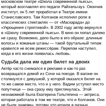
московском театре «Школа современной пьесы»,
который возглавлял его педагог Райхельгауз. Окончив
институт, он 5 лет проработал в Театре имени
Станиславского. Там Колганов исполнял роли в
классических спектаклях — от «Маскарада» до
«Укрощения строптивой». В 2002 году актёр вернулся
в «Школу современной пьесы». В кино он попал далеко
не сразу. Возможно, дело было в его образе: длинные
волосы и кожаные штаны — такой брутальный типаж
нравился не всем режиссёрам. Перелом наступил,
когда в его жизни появилась любовь.
Судьба дала им один билет на двоих
Актёр часто снимался в рекламе и как-то раз
возвращался домой из Сочи на поезде. В вагоне он
столкнулся с девушкой, у которой оказался билет на
то же самое место, что и у него. Вадим уступил место
попутчице — она сразу ему приглянулась. Этой
незнакомкой была Екатерина Гольтяпина — актриса,
которая работала в том же театре, что и Колганов. Они
не были знакомы, потому что играли в разных