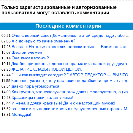
Только зарегистрированные и авторизованные
пользователи могут оставлять комментарии.
Последние комментарии
Очень верный совет Демьяненко: в этой среде надо либо иметь зубы
09:21
А с дочерью то какие зменения?
07:05
Всегда к Наталье относился положительно… Время покажет, что буде
17:26
Шестой элемент.
16:07
Она лысая что-ли?
13:14
Два беспринципных деловых прагматика нашли друг друга и «остепен
10:11
ЖЕЛАНИЕ СЛАВЫ ЛЮБОЙ ЦЕНОЙ.
09:36
"… и как выглядит сегодня? " АВТОР, РЕДАКТОР — ВЫ ЧТО
12:44
Конечно, ужасно, что у нас такие недалёкие и прямые люди… Как мо
11:55
давно пора угомориться
02:54
Как грустно, что «заслуженного» дают не заслуженно, а (чаще) по-
14:09
Красавицы наши, талантливые!
19:23
И жена и дочка красивые! Да и он настоящий мужик!
13:44
вот так иметь недвижимость в недружественных странах Могут забра
15:52
Молодцы!
13:31