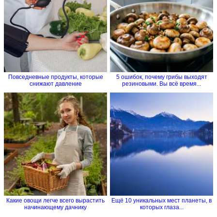
Повседневные продукты, которые
5 ошибок, почему грибы выходят
снижают давление
резиновыми. Вы всё время...
Какие овощи легче всего вырастить
Ещё 10 уникальных мест планеты, в
начинающему дачнику
которых глаза...