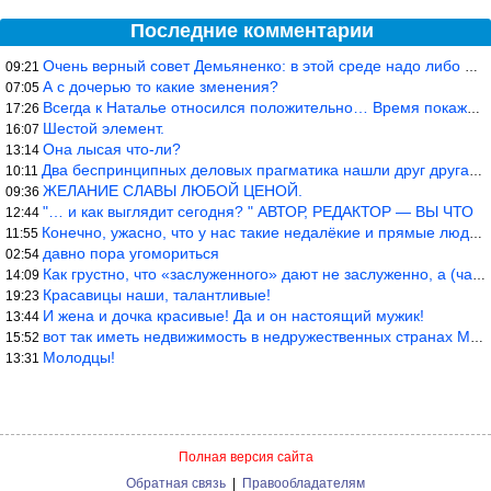
Последние комментарии
Очень верный совет Демьяненко: в этой среде надо либо иметь зубы
09:21
А с дочерью то какие зменения?
07:05
Всегда к Наталье относился положительно… Время покажет, что буде
17:26
Шестой элемент.
16:07
Она лысая что-ли?
13:14
Два беспринципных деловых прагматика нашли друг друга и «остепен
10:11
ЖЕЛАНИЕ СЛАВЫ ЛЮБОЙ ЦЕНОЙ.
09:36
"… и как выглядит сегодня? " АВТОР, РЕДАКТОР — ВЫ ЧТО
12:44
Конечно, ужасно, что у нас такие недалёкие и прямые люди… Как мо
11:55
давно пора угомориться
02:54
Как грустно, что «заслуженного» дают не заслуженно, а (чаще) по-
14:09
Красавицы наши, талантливые!
19:23
И жена и дочка красивые! Да и он настоящий мужик!
13:44
вот так иметь недвижимость в недружественных странах Могут забра
15:52
Молодцы!
13:31
Полная версия сайта
Обратная связь
|
Правообладателям