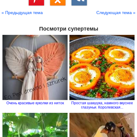
Сохранить
« Предыдущая тема
Следующая тема »
Посмотри супертемы
Очень красивые куколки из ниток
Простая шакшука, намного вкуснее
глазуньи. Королевская...