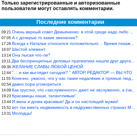
Только зарегистрированные и авторизованные
пользователи могут оставлять комментарии.
Последние комментарии
Очень верный совет Демьяненко: в этой среде надо либо иметь зубы
09:21
А с дочерью то какие зменения?
07:05
Всегда к Наталье относился положительно… Время покажет, что буде
17:26
Шестой элемент.
16:07
Она лысая что-ли?
13:14
Два беспринципных деловых прагматика нашли друг друга и «остепен
10:11
ЖЕЛАНИЕ СЛАВЫ ЛЮБОЙ ЦЕНОЙ.
09:36
"… и как выглядит сегодня? " АВТОР, РЕДАКТОР — ВЫ ЧТО
12:44
Конечно, ужасно, что у нас такие недалёкие и прямые люди… Как мо
11:55
давно пора угомориться
02:54
Как грустно, что «заслуженного» дают не заслуженно, а (чаще) по-
14:09
Красавицы наши, талантливые!
19:23
И жена и дочка красивые! Да и он настоящий мужик!
13:44
вот так иметь недвижимость в недружественных странах Могут забра
15:52
Молодцы!
13:31