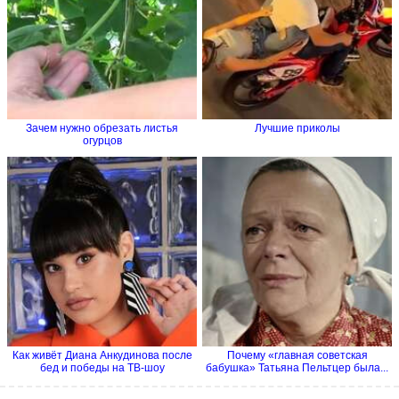
Зачем нужно обрезать листья
Лучшие приколы
огурцов
Как живёт Диана Анкудинова после
Почему «главная советская
бед и победы на ТВ-шоу
бабушка» Татьяна Пельтцер была...