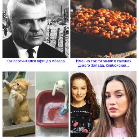
Как просчитался офицер Абвера
Именно так готовили в салунах
Дикого Запада. Ковбойская...