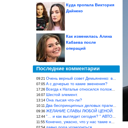
Куда пропала Виктория
Дайнеко
Как изменилась Алина
Кабаева после
операций
Последние комментарии
Очень верный совет Демьяненко: в этой среде надо либо иметь зубы
09:21
А с дочерью то какие зменения?
07:05
Всегда к Наталье относился положительно… Время покажет, что буде
17:26
Шестой элемент.
16:07
Она лысая что-ли?
13:14
Два беспринципных деловых прагматика нашли друг друга и «остепен
10:11
ЖЕЛАНИЕ СЛАВЫ ЛЮБОЙ ЦЕНОЙ.
09:36
"… и как выглядит сегодня? " АВТОР, РЕДАКТОР — ВЫ ЧТО
12:44
Конечно, ужасно, что у нас такие недалёкие и прямые люди… Как мо
11:55
давно пора угомориться
02:54