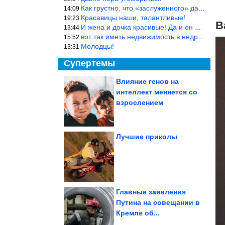
Как грустно, что «заслуженного» дают не заслуженно, а (чаще) по-
14:09
Красавицы наши, талантливые!
19:23
В
И жена и дочка красивые! Да и он настоящий мужик!
13:44
вот так иметь недвижимость в недружественных странах Могут забра
15:52
Молодцы!
13:31
Супертемы
Влияние генов на
интеллект меняется со
Дети древних жителей
Италии страдали от
взрослением
«синдрома...
Лучшие приколы
Заброшенные места,
которые выглядят как
декорации к...
Главные заявления
Путина на совещании в
Кремле об...
Исторические фото. Глаз не оторвать!