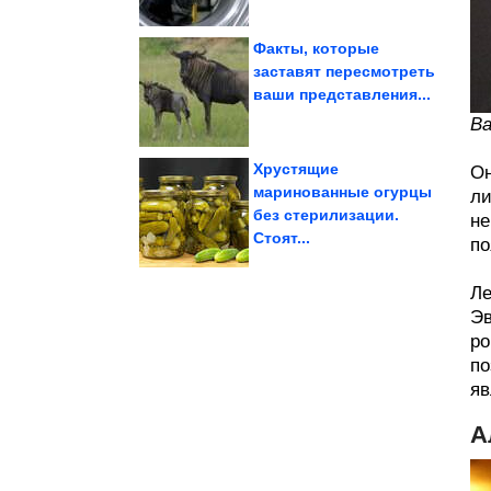
Факты, которые
заставят пересмотреть
ваши представления...
людей
фотографий известных
Подборка интересных
Ва
Хрустящие
Он
маринованные огурцы
ли
без стерилизации.
не
джинсов
Крутая идея из старых
Стоят...
по
Ле
Эв
ро
по
яв
А