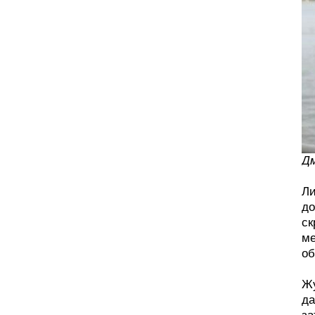
Дм
Ли
до
ск
ме
об
Жу
да