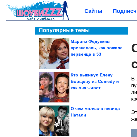
Сайты
Подписч
Популярные темы
Марина Федункив
призналась, как рожала
первенца в 53
Кто выкинул Елену
В 
Борщеву из Comedy и
пу
как она живет...
ли
кр
О чем молчала певица
Эт
Натали
же