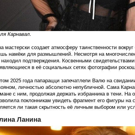
ля Карнавал.
а мастерски создает атмосферу таинственности вокруг
шь намёки для размышлений. Несмотря на многочисленн
 находил подтверждения. Косвенными свидетельствами
являющиеся в её социальных сетях фотографии роскош
том 2025 года папарацци запечатлели Валю на свидан
ояном, личностью абсолютно непубличной. Сама Карнав
мане с ним, продолжая держать избранника в тени. На 
зволила поклонникам увидеть фрагмент его фигуры на с
ляется ли такая скрытность её личным выбором или ус
лина Ланина