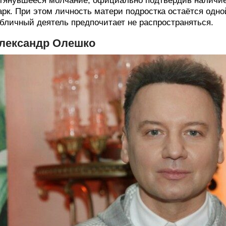
тянувшееся молчание, официально подтвердив наличие
рк. При этом личность матери подростка остаётся одно
бличный деятель предпочитает не распространяться.
лександр Олешко