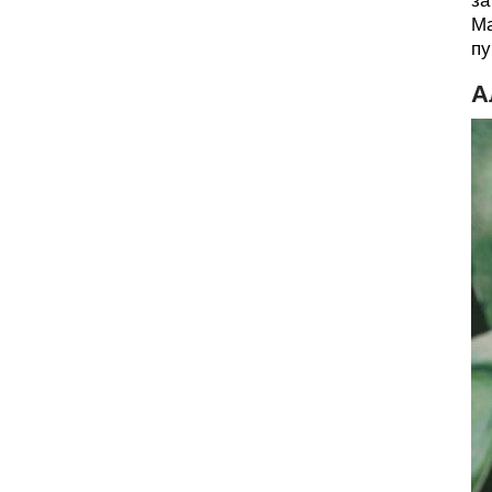
за
Ма
пу
А