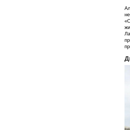
Ал
не
«С
жи
Ла
пр
пр
Д