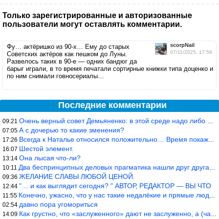
Только зарегистрированные и авторизованные
пользователи могут оставлять комментарии.
scorpNail
Фу… актёришко из 90-х… Ему до старых
07/11/2025, 17:59
Советских актёров как пешком до Луны.
Развелось таких в 90-е — одних бандюг да
барыг играли, в то время печатали сортирные книжки типа доценко и
по ним снимали говносериалы…
Последние комментарии
Очень верный совет Демьяненко: в этой среде надо либо иметь зубы
09:21
А с дочерью то какие зменения?
07:05
Всегда к Наталье относился положительно… Время покажет, что буде
17:26
Шестой элемент.
16:07
Она лысая что-ли?
13:14
Два беспринципных деловых прагматика нашли друг друга и «остепен
10:11
ЖЕЛАНИЕ СЛАВЫ ЛЮБОЙ ЦЕНОЙ.
09:36
"… и как выглядит сегодня? " АВТОР, РЕДАКТОР — ВЫ ЧТО
12:44
Конечно, ужасно, что у нас такие недалёкие и прямые люди… Как мо
11:55
давно пора угомориться
02:54
Как грустно, что «заслуженного» дают не заслуженно, а (чаще) по-
14:09