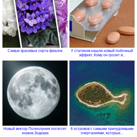
Самые красивые сорта фиалок
У статинов нашли новый побочный
эффект. Кому он грозит в...
Новый вектор Полнолуния поглотит
6 островов с самыми причудливыми
знаков Зодиака
очертаниями, которые...