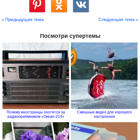
Сохранить
« Предыдущая тема
Следующая тема »
Посмотри супертемы
Почему иностранцы охотятся за
Смешные видео для хорошего
радиоприёмником «Океан-214»
настроения