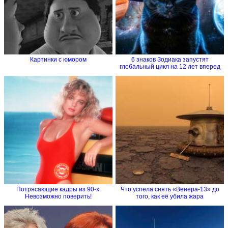
Картинки с юмором
6 знаков Зодиака запустят
глобальный цикл на 12 лет вперед
Потрясающие кадры из 90-х.
Что успела снять «Венера-13» до
Невозможно поверить!
того, как её убила жара