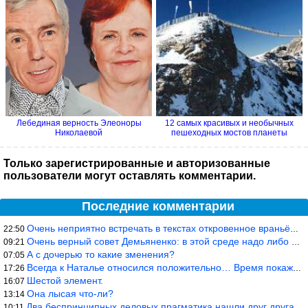
Лебединая верность Элеоноры
12 самых красивых и необычных
Николаевой
пешеходных мостов планеты
Только зарегистрированные и авторизованные
пользователи могут оставлять комментарии.
Последние комментарии
Очень неприятно встречать в текстах откровенное враньё… Конкретн
22:50
Очень верный совет Демьяненко: в этой среде надо либо иметь зубы
09:21
А с дочерью то какие зменения?
07:05
Всегда к Наталье относился положительно… Время покажет, что буде
17:26
Шестой элемент.
16:07
Она лысая что-ли?
13:14
Два беспринципных деловых прагматика нашли друг друга и «остепен
10:11