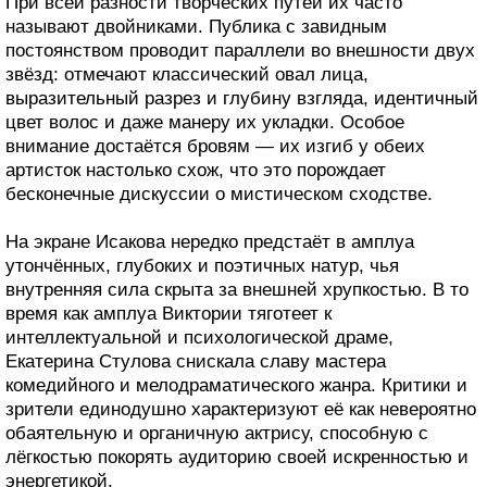
При всей разности творческих путей их часто
называют двойниками. Публика с завидным
постоянством проводит параллели во внешности двух
звёзд: отмечают классический овал лица,
выразительный разрез и глубину взгляда, идентичный
цвет волос и даже манеру их укладки. Особое
внимание достаётся бровям — их изгиб у обеих
артисток настолько схож, что это порождает
бесконечные дискуссии о мистическом сходстве.
На экране Исакова нередко предстаёт в амплуа
утончённых, глубоких и поэтичных натур, чья
внутренняя сила скрыта за внешней хрупкостью. В то
время как амплуа Виктории тяготеет к
интеллектуальной и психологической драме,
Екатерина Стулова снискала славу мастера
комедийного и мелодраматического жанра. Критики и
зрители единодушно характеризуют её как невероятно
обаятельную и органичную актрису, способную с
лёгкостью покорять аудиторию своей искренностью и
энергетикой.