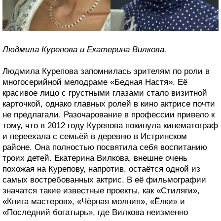
Людмила Курепова и Екатерина Вилкова.
Людмила Курепова запомнилась зрителям по роли в
многосерийной мелодраме «Бедная Настя». Её
красивое лицо с грустными глазами стало визитной
карточкой, однако главных ролей в кино актрисе почти
не предлагали. Разочарование в профессии привело к
тому, что в 2012 году Курепова покинула кинематограф
и переехала с семьёй в деревню в Истринском
районе. Она полностью посвятила себя воспитанию
троих детей. Екатерина Вилкова, внешне очень
похожая на Курепову, напротив, остаётся одной из
самых востребованных актрис. В её фильмографии
значатся такие известные проекты, как «Стиляги»,
«Книга мастеров», «Чёрная молния», «Ёлки» и
«Последний богатырь», где Вилкова неизменно