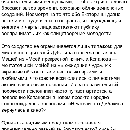
очаровательными веснушками, — обе актрисы словно
бросают вызов времени, сохраняя облик вечно юных
созданий. Несмотря на то что обе Екатерины давно
вышли из студенческого возраста, их неувядающая
энергия и черты лица заставляют публику
воспринимать их как олицетворение молодости.
Это сходство не ограничивается лишь типажом: для
миллионов зрителей Дубакина навсегда осталась
Машей из «Моей прекрасной няни», а Копанова —
мечтательной Майей из «В ожидании чуда». Их
экранные образы стали настолько яркими и
любимыми, что фактически слились с личностями
актрис в массовом сознании. Из-за поразительной
похожести поклонники часто путают артисток, а
появление Копановой в новом проекте нередко
сопровождалось вопросами: «Неужели это Дубакина
вернулась в кино?»
Однако за видимым сходством скрывается
принципиально разный выбор творческой судьбы.