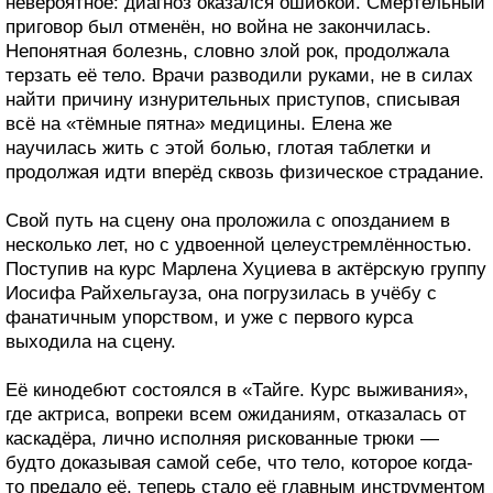
невероятное: диагноз оказался ошибкой. Смертельный
приговор был отменён, но война не закончилась.
Непонятная болезнь, словно злой рок, продолжала
терзать её тело. Врачи разводили руками, не в силах
найти причину изнурительных приступов, списывая
всё на «тёмные пятна» медицины. Елена же
научилась жить с этой болью, глотая таблетки и
продолжая идти вперёд сквозь физическое страдание.
Свой путь на сцену она проложила с опозданием в
несколько лет, но с удвоенной целеустремлённостью.
Поступив на курс Марлена Хуциева в актёрскую группу
Иосифа Райхельгауза, она погрузилась в учёбу с
фанатичным упорством, и уже с первого курса
выходила на сцену.
Её кинодебют состоялся в «Тайге. Курс выживания»,
где актриса, вопреки всем ожиданиям, отказалась от
каскадёра, лично исполняя рискованные трюки —
будто доказывая самой себе, что тело, которое когда-
то предало её, теперь стало её главным инструментом