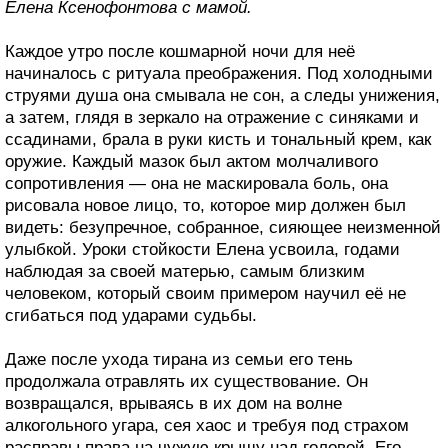
Елена Ксенофонтова с мамой.
Каждое утро после кошмарной ночи для неё
начиналось с ритуала преображения. Под холодными
струями душа она смывала не сон, а следы унижения,
а затем, глядя в зеркало на отражение с синяками и
ссадинами, брала в руки кисть и тональный крем, как
оружие. Каждый мазок был актом молчаливого
сопротивления — она не маскировала боль, она
рисовала новое лицо, то, которое мир должен был
видеть: безупречное, собранное, сияющее неизменной
улыбкой. Уроки стойкости Елена усвоила, годами
наблюдая за своей матерью, самым близким
человеком, который своим примером научил её не
сгибаться под ударами судьбы.
Даже после ухода тирана из семьи его тень
продолжала отравлять их существование. Он
возвращался, врываясь в их дом на волне
алкогольного угара, сея хаос и требуя под страхом
расправы права на чужую крышу над головой. Его