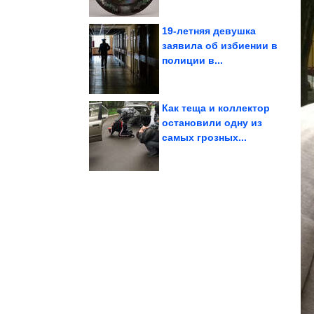
19-летняя девушка
заявила об избиении в
полиции в...
Юмор из соцсетей
Как теща и коллектор
остановили одну из
самых грозных...
Италии
жемчужина Северной
Дворец Борромео —