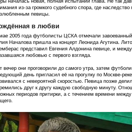
ры началась новая, полная испытаний глава. Не так дав
имания из-за громкого судебного спора, где наследств
злюбленным певицы.
ождённая в любви
мае 2005 года футболисты ЦСКА отмечали завоеванный 
ия Началова пришла на концерт Леонида Агутина. Лит
мберас представил Евгения Алдонина певице, и между
азавшаяся любовью с первого взгляда.
т вечер они проговорили до самого утра, затем футболи
едующий день пригласил её на прогулку по Москве-реке
звивался с невероятной скоростью. Певица позже дели
ремились друг к другу каждую свободную минуту. Отно
ожных периодов притирки, а с течением времени межд
щего.