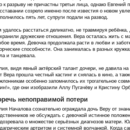
о к разрыву не причастны третьи лица, однако Евгений 
сставании созрело именно после известия о новом увле
полнилось пять лет, супруги подали на развод.
 удалось расстаться деликатно, не травмируя ребёнка,
хранили дружеские отношения. Вера осталась жить с ма
бое время. Девочка продолжала расти в любви и забот
орческие способности. Она занималась в разных кружка
ла и танцевала.
ия, видя явный актёрский талант дочери, не давила на
т Вера прошла честный кастинг и снялась в кино, а так
клонникам особенно запомнилось их трогательное совм
ин!», где они изобразили Аллу Пугачёву и Кристину Ор
оречь непоправимой потери
ия Началова сознательно ограждала дочь Веру от знан
дственников не обсуждать с девочкой истинное положен
дозревала о множестве серьёзных диагнозов матери. Ю
дагрическим артритом и системной волчанкой. Когда с