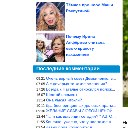
Тёмное прошлое Маши
Распутиной
Почему Ирина
Алфёрова считала
свою красоту
наказанием
Последние комментарии
Очень верный совет Демьяненко: в этой среде надо либо иметь зубы
09:21
А с дочерью то какие зменения?
07:05
Всегда к Наталье относился положительно… Время покажет, что буде
17:26
Шестой элемент.
16:07
Она лысая что-ли?
13:14
Два беспринципных деловых прагматика нашли друг друга и «остепен
10:11
ЖЕЛАНИЕ СЛАВЫ ЛЮБОЙ ЦЕНОЙ.
09:36
"… и как выглядит сегодня? " АВТОР, РЕДАКТОР — ВЫ ЧТО
12:44
Конечно, ужасно, что у нас такие недалёкие и прямые люди… Как мо
11:55
Но
давно пора угомориться
02:54