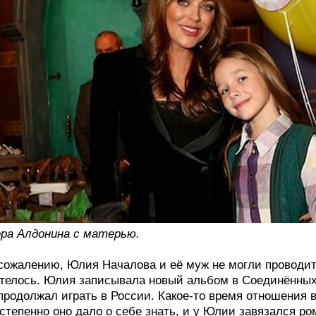
ра Алдонина с матерью.
сожалению, Юлия Началова и её муж не могли проводить
телось. Юлия записывала новый альбом в Соединённых 
продолжал играть в России. Какое-то время отношения
степенно оно дало о себе знать, и у Юлии завязался ро