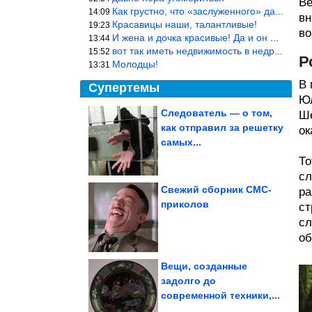
Ве
Как грустно, что «заслуженного» дают не заслуженно, а (чаще) по-
14:09
вн
Красавицы наши, талантливые!
19:23
во
И жена и дочка красивые! Да и он настоящий мужик!
13:44
вот так иметь недвижимость в недружественных странах Могут забра
15:52
Р
Молодцы!
13:31
В 
Супертемы
Юл
Следователь — о том,
Ше
как отправил за решетку
ок
Чудесная идея
использования
самых...
ненужных пластиковых
бутылок
То
сл
Свежий сборник СМС-
ра
приколов
ст
Великолепное блюдо на
каждый день. Картошка
сл
«Карбонара»...
об
Вещи, созданные
задолго до
современной техники,...
Необыкновенное применение зонтикам для коктейлей