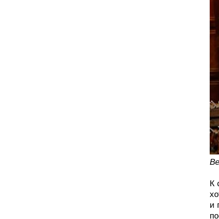
Ве
К 
хо
и 
по