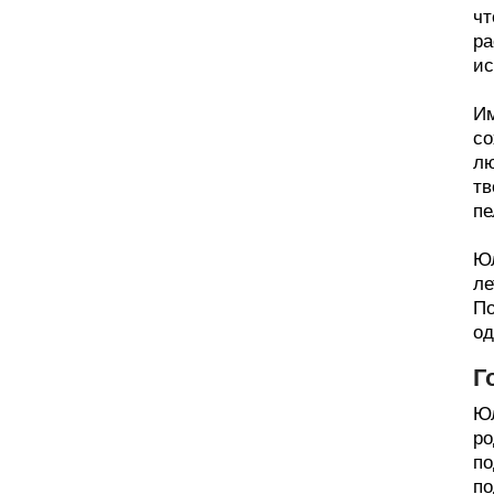
чт
ра
ис
Им
со
лю
тв
пе
Юл
ле
По
од
Г
Юл
ро
по
по