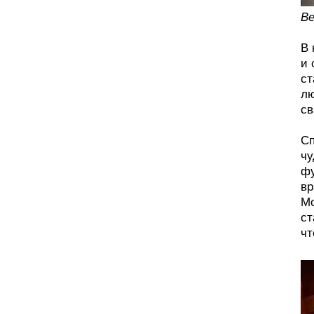
Ве
В 
и 
ст
лю
св
Сп
чу
фу
вр
Мо
ст
чт