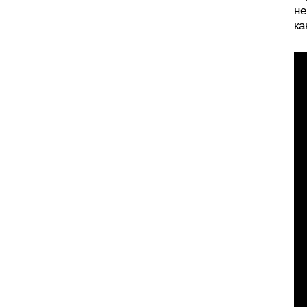
не
ка