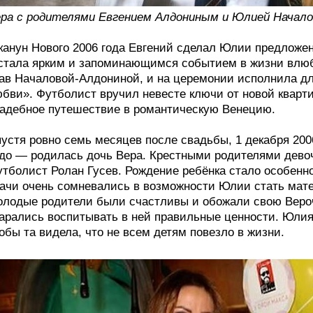
ра с родителями Евгением Алдониным и Юлией Начало
канун Нового 2006 года Евгений сделал Юлии предложен
стала ярким и запоминающимся событием в жизни влю
ав Началовой-Алдониной, и на церемонии исполнила д
бви». Футболист вручил невесте ключи от новой кварти
адебное путешествие в романтическую Венецию.
устя ровно семь месяцев после свадьбы, 1 декабря 200
до — родилась дочь Вера. Крестными родителями дево
тболист Ролан Гусев. Рождение ребёнка стало особенн
ачи очень сомневались в возможности Юлии стать мате
лодые родители были счастливы и обожали свою Верочку
арались воспитывать в ней правильные ценности. Юлия 
обы та видела, что не всем детям повезло в жизни.