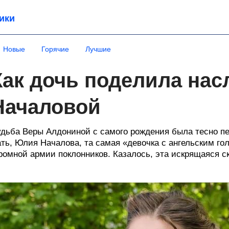
ики
Новые
Горячие
Лучшие
Как дочь поделила на
Началовой
дьба Веры Алдониной с самого рождения была тесно пе
ть, Юлия Началова, та самая «девочка с ангельским го
ромной армии поклонников. Казалось, эта искрящаяся ск