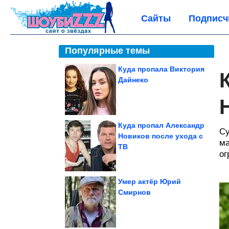
Сайты
Подписч
Популярные темы
Куда пропала Виктория
Дайнеко
Куда пропал Александр
Су
Новиков после ухода с
ма
ТВ
ог
Умер актёр Юрий
Смирнов