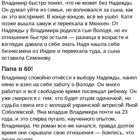
Владимир быстро понял, что не может без Надежды.
Он думал уйти из семьи, но волновался за сына, как
он это воспримет. В конце концов, всё же ушёл. Катя
позже вышла замуж и переехала в Мюнхен. От
Надежды у Владимира родился сын Володя, но их
отношения быстро остыли — разница в возрасте и
взглядах давала о себе знать Надя нашла себе
бизнесмена из Индии и переехала туда, а сына
оставила Симонову.
Папа в 60!
Владимир спокойно отнёсся к выбору Надежды, нанял
няню и взял на себя заботу о Володе. Он много
работал и всё свободное время посвящал ребенку. Он
уже смирился с тем, что будет отцом одиночкой, но
судьба свела его с молодой украинской актрисой Яной
Соболевской. Яна младше Владимира почти на 23
года, и это сперва пугало, наученного опытом,
Владимира. Но роман все-же начался, правда долгое
время они скрывали свои отношения — боялись, что
люди осудят.