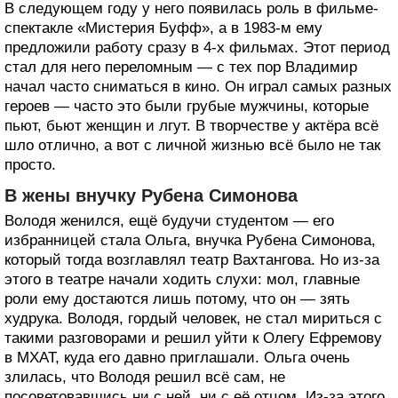
В следующем году у него появилась роль в фильме-
спектакле «Мистерия Буфф», а в 1983-м ему
предложили работу сразу в 4-х фильмах. Этот период
стал для него переломным — с тех пор Владимир
начал часто сниматься в кино. Он играл самых разных
героев — часто это были грубые мужчины, которые
пьют, бьют женщин и лгут. В творчестве у актёра всё
шло отлично, а вот с личной жизнью всё было не так
просто.
В жены внучку Рубена Симонова
Володя женился, ещё будучи студентом — его
избранницей стала Ольга, внучка Рубена Симонова,
который тогда возглавлял театр Вахтангова. Но из-за
этого в театре начали ходить слухи: мол, главные
роли ему достаются лишь потому, что он — зять
худрука. Володя, гордый человек, не стал мириться с
такими разговорами и решил уйти к Олегу Ефремову
в МХАТ, куда его давно приглашали. Ольга очень
злилась, что Володя решил всё сам, не
посоветовавшись ни с ней, ни с её отцом. Из-за этого