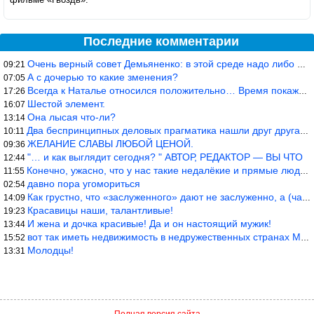
Последние комментарии
Очень верный совет Демьяненко: в этой среде надо либо иметь зубы
09:21
А с дочерью то какие зменения?
07:05
Всегда к Наталье относился положительно… Время покажет, что буде
17:26
Шестой элемент.
16:07
Она лысая что-ли?
13:14
Два беспринципных деловых прагматика нашли друг друга и «остепен
10:11
ЖЕЛАНИЕ СЛАВЫ ЛЮБОЙ ЦЕНОЙ.
09:36
"… и как выглядит сегодня? " АВТОР, РЕДАКТОР — ВЫ ЧТО
12:44
Конечно, ужасно, что у нас такие недалёкие и прямые люди… Как мо
11:55
давно пора угомориться
02:54
Как грустно, что «заслуженного» дают не заслуженно, а (чаще) по-
14:09
Красавицы наши, талантливые!
19:23
И жена и дочка красивые! Да и он настоящий мужик!
13:44
вот так иметь недвижимость в недружественных странах Могут забра
15:52
Молодцы!
13:31