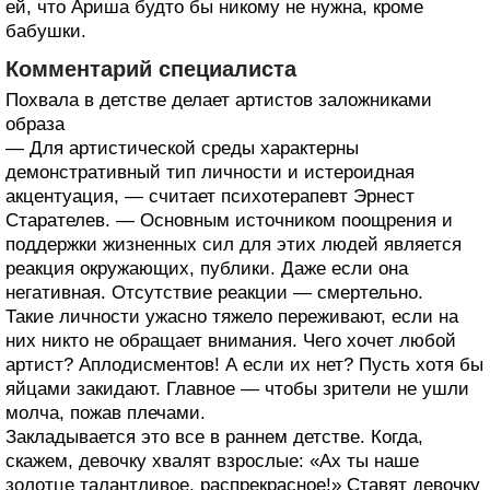
ей, что Ариша будто бы никому не нужна, кроме
бабушки.
Комментарий специалиста
Похвала в детстве делает артистов заложниками
образа
— Для артистической среды характерны
демонстративный тип личности и истероидная
акцентуация, — считает психотерапевт Эрнест
Старателев. — Основным источником поощрения и
поддержки жизненных сил для этих людей является
реакция окружающих, публики. Даже если она
негативная. Отсутствие реакции — смертельно.
Такие личности ужасно тяжело переживают, если на
них никто не обращает внимания. Чего хочет любой
артист? Аплодисментов! А если их нет? Пусть хотя бы
яйцами закидают. Главное — чтобы зрители не ушли
молча, пожав плечами.
Закладывается это все в раннем детстве. Когда,
скажем, девочку хвалят взрослые: «Ах ты наше
золотце талантливое, распрекрасное!» Ставят девочку