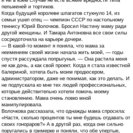
и ни в коем случае не есть всякие вредности типа
пельменей и тортиков.
Когда будущей королеве шпагатов стукнуло 14, из
семьи ушел отец — чемпион СССР по настольному
теннису Юрий Волочков. Бросил Настину маму ради
другой женщины. И Тамара Антоновна все свои силы
сосредоточила на карьере дочери.
— В какой-то момент я поняла, что мама за
неимением своей жизни начала жить моей, — годы
спустя рассуждала попрыгунья. — Она растила меня
не как дочь, а как свой проект. Когда я стала известной
балериной, хотела быть моим продюсером,
администратором, даже не понимая, как это делать. И
не подпускала ко мне тех людей профессиональных,
которые действительно хотели помочь моему
становлению. Мама очень ловко мной
манипулировала.
Волочкова рассказала, что однажды мама спросила:
«Настя, сколько процентов ты мне будешь отдавать от
своих гонораров?» А в другой раз, когда они сильно
поругались в гримерке и поняли, что обе упертые,