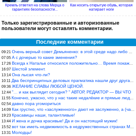
Кремль ответил на слова Мерца о
Как носить открытую обувь, которая
гарантиях безопасности...
натирает ноги
Только зарегистрированные и авторизованные
пользователи могут оставлять комментарии.
Последние комментарии
Очень верный совет Демьяненко: в этой среде надо либо иметь зубы
09:21
А с дочерью то какие зменения?
07:05
Всегда к Наталье относился положительно… Время покажет, что буде
17:26
Шестой элемент.
16:07
Она лысая что-ли?
13:14
Два беспринципных деловых прагматика нашли друг друга и «остепен
10:11
ЖЕЛАНИЕ СЛАВЫ ЛЮБОЙ ЦЕНОЙ.
09:36
"… и как выглядит сегодня? " АВТОР, РЕДАКТОР — ВЫ ЧТО
12:44
Конечно, ужасно, что у нас такие недалёкие и прямые люди… Как мо
11:55
давно пора угомориться
02:54
Как грустно, что «заслуженного» дают не заслуженно, а (чаще) по-
14:09
Красавицы наши, талантливые!
19:23
И жена и дочка красивые! Да и он настоящий мужик!
13:44
вот так иметь недвижимость в недружественных странах Могут забра
15:52
Молодцы!
13:31