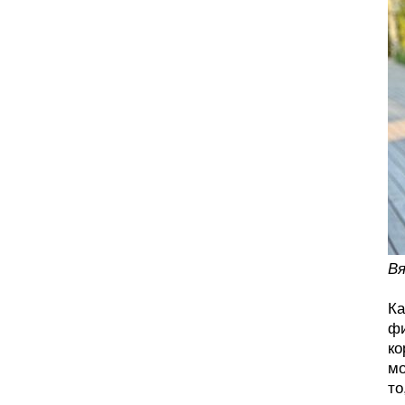
Вя
Ка
фи
ко
мо
то