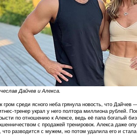
чеслав Дайчев и Алекса.
к гром среди ясного неба грянула новость, что Дайчев 
тнес-тренер украл у него полтора миллиона рублей. Пос
рысти по отношению к Алексе, ведь её папа богатый би
шенничеством с продажей тренировок. Алекса даже опу
, что разводится с мужем, но потом удалила его и стала