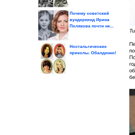
Почему советский
вундеркинд Ирина
Полякова почти не...
получается...
которого мясо
Простой маринад, после
Ти
Пе
Ностальгические
по
приколы. Обалденно!
По
садовых грядок
го
Идеи для обрамления
об
бе