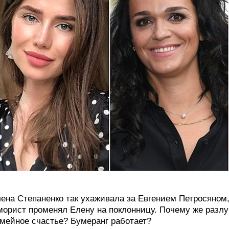
ена Степаненко так ухаживала за Евгением Петросяном, 
орист променял Елену на поклонницу. Почему же разлу
мейное счастье? Бумеранг работает?