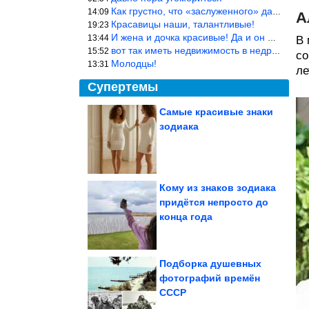
Как грустно, что «заслуженного» дают не заслуженно, а (чаще) по-
14:09
А
Красавицы наши, талантливые!
19:23
И жена и дочка красивые! Да и он настоящий мужик!
13:44
В 
вот так иметь недвижимость в недружественных странах Могут забра
15:52
со
Молодцы!
13:31
ле
Супертемы
Самые красивые знаки
зодиака
Смешные видео для
хорошего настроения
Кому из знаков зодиака
придётся непросто до
Самые опасные
конца года
игрушки
Подборка душевных
фотографий времён
СССР
По этому рецепту всегда будет удивительно мягким и...