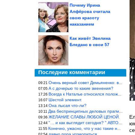
Почему Ирина
Алфёрова считала
свою красоту
наказанием
Как живёт Эвелина
Бледанс в свои 57
Последние комментарии
Очень верный совет Демьяненко: в этой среде надо либо иметь зубы
09:21
А с дочерью то какие зменения?
07:05
Всегда к Наталье относился положительно… Время покажет, что буде
17:26
Шестой элемент.
16:07
Она лысая что-ли?
13:14
Два беспринципных деловых прагматика нашли друг друга и «остепен
10:11
Ел
ЖЕЛАНИЕ СЛАВЫ ЛЮБОЙ ЦЕНОЙ.
09:36
"… и как выглядит сегодня? " АВТОР, РЕДАКТОР — ВЫ ЧТО
12:44
юм
Конечно, ужасно, что у нас такие недалёкие и прямые люди… Как мо
11:55
се
давно пора угомориться
02:54