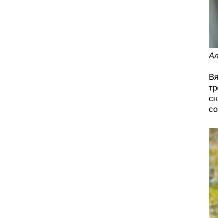
Ал
Вя
тр
сн
со