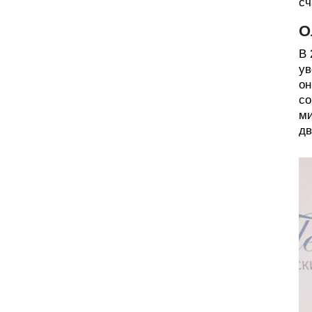
сч
О
В 
ув
он
со
ми
дв