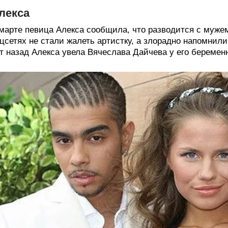
лекса
марте певица Алекса сообщила, что разводится с мужем
цсетях не стали жалеть артистку, а злорадно напомнил
т назад Алекса увела Вячеслава Дайчева у его беремен