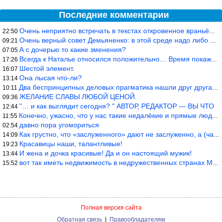
Последние комментарии
Очень неприятно встречать в текстах откровенное враньё… Конкретн
22:50
Очень верный совет Демьяненко: в этой среде надо либо иметь зубы
09:21
А с дочерью то какие зменения?
07:05
Всегда к Наталье относился положительно… Время покажет, что буде
17:26
Шестой элемент.
16:07
Она лысая что-ли?
13:14
Два беспринципных деловых прагматика нашли друг друга и «остепен
10:11
ЖЕЛАНИЕ СЛАВЫ ЛЮБОЙ ЦЕНОЙ.
09:36
"… и как выглядит сегодня? " АВТОР, РЕДАКТОР — ВЫ ЧТО
12:44
Конечно, ужасно, что у нас такие недалёкие и прямые люди… Как мо
11:55
давно пора угомориться
02:54
Как грустно, что «заслуженного» дают не заслуженно, а (чаще) по-
14:09
Красавицы наши, талантливые!
19:23
И жена и дочка красивые! Да и он настоящий мужик!
13:44
вот так иметь недвижимость в недружественных странах Могут забра
15:52
Полная версия сайта
Обратная связь
|
Правообладателям