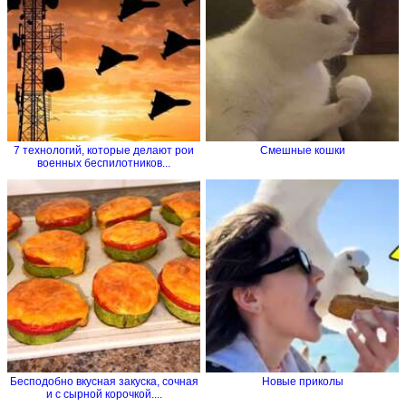
7 технологий, которые делают рои
Смешные кошки
военных беспилотников...
Бесподобно вкусная закуска, сочная
Новые приколы
и с сырной корочкой....