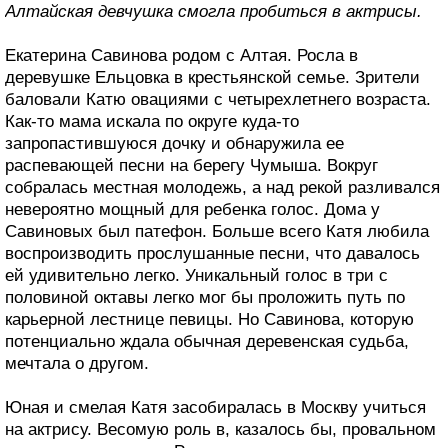
Алтайская девчушка смогла пробиться в актрисы.
Екатерина Савинова родом с Алтая. Росла в
деревушке Ельцовка в крестьянской семье. Зрители
баловали Катю овациями с четырехлетнего возраста.
Как-то мама искала по округе куда-то
запропастившуюся дочку и обнаружила ее
распевающей песни на берегу Чумыша. Вокруг
собралась местная молодежь, а над рекой разливался
невероятно мощный для ребенка голос. Дома у
Савиновых был патефон. Больше всего Катя любила
воспроизводить прослушанные песни, что давалось
ей удивительно легко. Уникальный голос в три с
половиной октавы легко мог бы проложить путь по
карьерной лестнице певицы. Но Савинова, которую
потенциально ждала обычная деревенская судьба,
мечтала о другом.
Юная и смелая Катя засобиралась в Москву учиться
на актрису. Весомую роль в, казалось бы, провальном