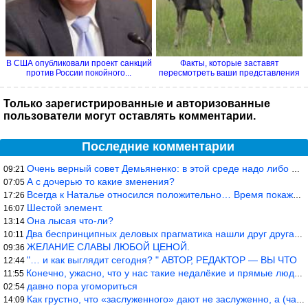
В США опубликовали проект санкций
Факты, которые заставят
против России покойного...
пересмотреть ваши представления
о...
Только зарегистрированные и авторизованные
пользователи могут оставлять комментарии.
Последние комментарии
Очень верный совет Демьяненко: в этой среде надо либо иметь зубы
09:21
А с дочерью то какие зменения?
07:05
Всегда к Наталье относился положительно… Время покажет, что буде
17:26
Шестой элемент.
16:07
Она лысая что-ли?
13:14
Два беспринципных деловых прагматика нашли друг друга и «остепен
10:11
ЖЕЛАНИЕ СЛАВЫ ЛЮБОЙ ЦЕНОЙ.
09:36
"… и как выглядит сегодня? " АВТОР, РЕДАКТОР — ВЫ ЧТО
12:44
Конечно, ужасно, что у нас такие недалёкие и прямые люди… Как мо
11:55
давно пора угомориться
02:54
Как грустно, что «заслуженного» дают не заслуженно, а (чаще) по-
14:09