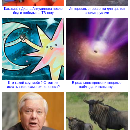
Как живёт Диана Анкудинова после
Интересные горшочки для цветов
бед и победы на ТВ-шоу
своими руками
Кто такой соулмейт? Стоит ли
В реальном времени впервые
искать «того самого» человека?
наблюдали вспышку...