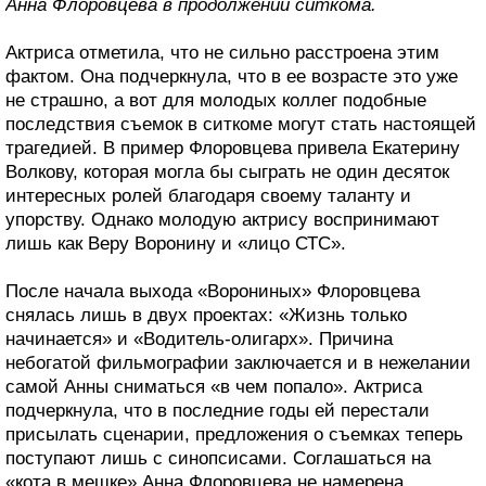
Анна Флоровцева в продолжении ситкома.
Актриса отметила, что не сильно расстроена этим
фактом. Она подчеркнула, что в ее возрасте это уже
не страшно, а вот для молодых коллег подобные
последствия съемок в ситкоме могут стать настоящей
трагедией. В пример Флоровцева привела Екатерину
Волкову, которая могла бы сыграть не один десяток
интересных ролей благодаря своему таланту и
упорству. Однако молодую актрису воспринимают
лишь как Веру Воронину и «лицо СТС».
После начала выхода «Ворониных» Флоровцева
снялась лишь в двух проектах: «Жизнь только
начинается» и «Водитель-олигарх». Причина
небогатой фильмографии заключается и в нежелании
самой Анны сниматься «в чем попало». Актриса
подчеркнула, что в последние годы ей перестали
присылать сценарии, предложения о съемках теперь
поступают лишь с синопсисами. Соглашаться на
«кота в мешке» Анна Флоровцева не намерена.