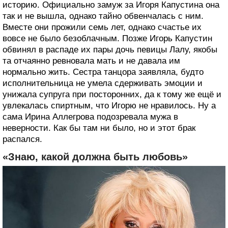
историю. Официально замуж за Игоря Капустина она
так и не вышла, однако тайно обвенчалась с ним.
Вместе они прожили семь лет, однако счастье их
вовсе не было безоблачным. Позже Игорь Капустин
обвинял в распаде их пары дочь певицы Лалу, якобы
та отчаянно ревновала мать и не давала им
нормально жить. Сестра танцора заявляла, будто
исполнительница не умела сдерживать эмоции и
унижала супруга при посторонних, да к тому же ещё и
увлекалась спиртным, что Игорю не нравилось. Ну а
сама Ирина Аллегрова подозревала мужа в
неверности. Как бы там ни было, но и этот брак
распался.
«Знаю, какой должна быть любовь»