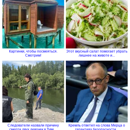
Картинки, чтобы посмеяться.
Этот вкусный салат помогает убрать
Смотрим!
лишнее на животе и...
Следователи назвали причину
Кремль ответил на слова Мерца о
смерти двух девочек в Туве....
гарантиях безопасности...