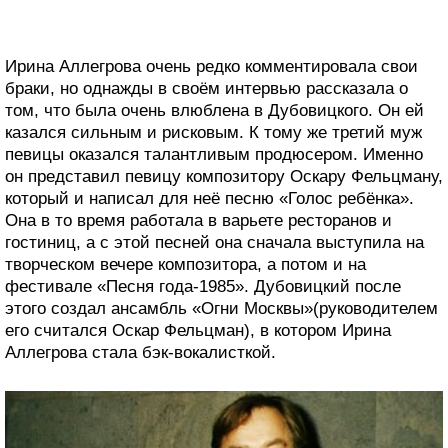
Ирина Аллегрова очень редко комментировала свои
браки, но однажды в своём интервью рассказала о
том, что была очень влюблена в Дубовицкого. Он ей
казался сильным и рисковым. К тому же третий муж
певицы оказался талантливым продюсером. Именно
он представил певицу композитору Оскару Фельцману,
который и написал для неё песню «Голос ребёнка».
Она в то время работала в варьете ресторанов и
гостиниц, а с этой песней она сначала выступила на
творческом вечере композитора, а потом и на
фестивале «Песня года-1985». Дубовицкий после
этого создал ансамбль «Огни Москвы»(руководителем
его считался Оскар Фельцман), в котором Ирина
Аллегрова стала бэк-вокалисткой.