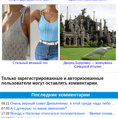
Стильный вязаный топ
Дворец Борромео — жемчужина
Северной Италии
Только зарегистрированные и авторизованные
пользователи могут оставлять комментарии.
Последние комментарии
Очень верный совет Демьяненко: в этой среде надо либо иметь зубы
09:21
А с дочерью то какие зменения?
07:05
Всегда к Наталье относился положительно… Время покажет, что буде
17:26