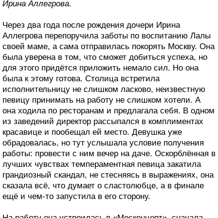
Ирина Аллегрова.
Через два года после рождения дочери Ирина
Аллегрова перепоручила заботы по воспитанию Лалы
своей маме, а сама отправилась покорять Москву. Она
была уверена в том, что сможет добиться успеха, но
для этого придётся приложить немало сил. Но она
была к этому готова. Столица встретила
исполнительницу не слишком ласково, неизвестную
певицу принимать на работу не слишком хотели. А
она ходила по ресторанам и предлагала себя. В одном
из заведений директор рассыпался в комплиментах
красавице и пообещал ей место. Девушка уже
обрадовалась, но тут услышала условие получения
работы: провести с ним вечер на даче. Оскорблённая в
лучших чувствах темпераментная певица закатила
грандиозный скандал, не стесняясь в выражениях, она
сказала всё, что думает о сластолюбце, а в финале
ещё и чем-то запустила в его сторону.
На работу она устроилась в «Москонцерт», сначала