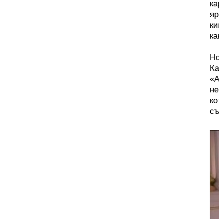
ка
яр
ки
ка
Но
Ка
«А
не
ко
съ