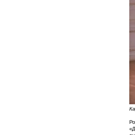
Ка
Ро
«Д