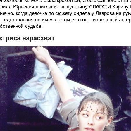
дьбоносным. Роль была крохотной, а её экранного отца 
рилл Юрьевич пригласит выпускницу СПбГАТИ Карину Р
нечно, когда девочка по сюжету сидела у Лаврова на рука
представления не имела о том, что он – известный актё
бственной судьбе.
ктриса нарасхват