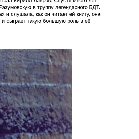
играл Кирилл Лавров. Спустя много лет
азумовскую в труппу легендарного БДТ.
х и слушала, как он читает ей книгу, она
р и сыграет такую большую роль в её