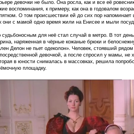
рьере девочки не было. Она росла, как и все её ровесн
кие воспоминания, к примеру, как она в годовалом возр
пятком. О том происшествии ей до сих пор напоминает 
к они с мамой одно время жили на Енисее и мыли посуд
 судьбоносным для неё стал случай в метро. В тот день
рина, наряженная в чёрные кожаные брюки и белоснежну
лен Делон не пьет одеколон». Человек, стоявший рядом
посредственной девочкой, а после спросил у мамы, не х
торая в юности снималась в массовках, решила попробо
ёмочную площадку.