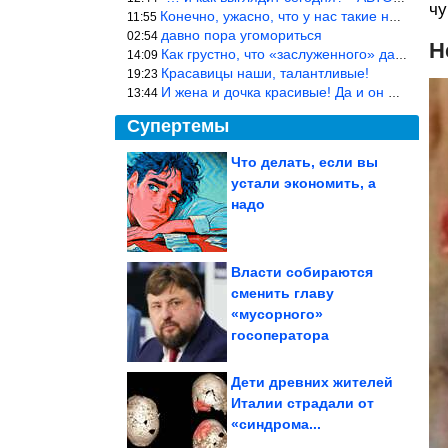
чу
Конечно, ужасно, что у нас такие недалёкие и прямые люди… Как мо
11:55
давно пора угомориться
02:54
Н
Как грустно, что «заслуженного» дают не заслуженно, а (чаще) по-
14:09
Красавицы наши, талантливые!
19:23
И жена и дочка красивые! Да и он настоящий мужик!
13:44
Супертемы
Что делать, если вы
устали экономить, а
Чем вода из колодцев и
скважин опасна?
надо
Власти собираются
cменить главу
Почему советский
«мусорного»
вундеркинд Ирина
Полякова почти не...
госоператора
Дети древних жителей
Италии страдали от
«синдрома...
Какие продукты восполняют дефицит железа и витамина D у...