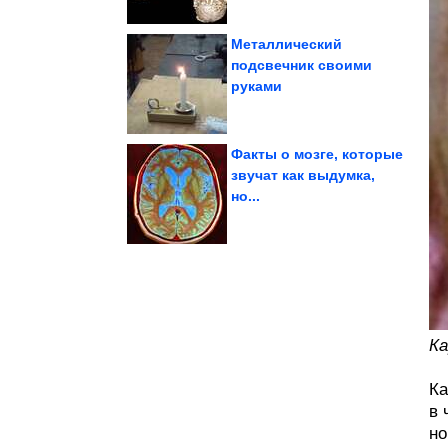
Металлический
подсвечник своими
руками
в Африке Китай...
железорудного проекта
Для крупнейшего
Факты о мозге, которые
звучат как выдумка,
но...
на сколько?
года повысят пенсии и
Кому с 1 августа 2026
Ка
Ка
в 
но