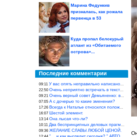
Марина Федункив
призналась, как рожала
первенца в 53
Куда пропал белокурый
атлант из «Обитаемого
острова»...
Последние комментарии
У вас опять неправильно написано. Первым мужем Гузеевой был Илья
09:11
Очень неприятно встречать в текстах откровенное враньё… Конкретн
22:50
Очень верный совет Демьяненко: в этой среде надо либо иметь зубы
09:21
А с дочерью то какие зменения?
07:05
Всегда к Наталье относился положительно… Время покажет, что буде
17:26
Шестой элемент.
16:07
Она лысая что-ли?
13:14
Два беспринципных деловых прагматика нашли друг друга и «остепен
10:11
ЖЕЛАНИЕ СЛАВЫ ЛЮБОЙ ЦЕНОЙ.
09:36
Он
"… и как выглядит сегодня? " АВТОР, РЕДАКТОР — ВЫ ЧТО
12:44