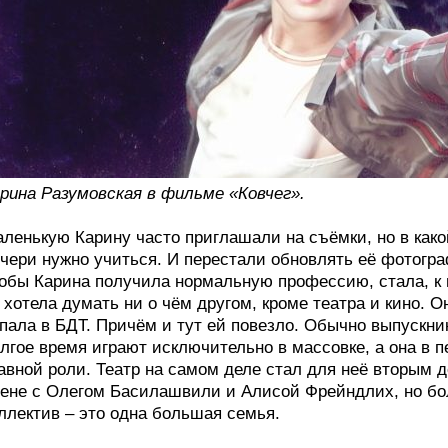
рина Разумовская в фильме «Ковчег».
ленькую Карину часто приглашали на съёмки, но в как
чери нужно учиться. И перестали обновлять её фотогра
обы Карина получила нормальную профессию, стала, к 
 хотела думать ни о чём другом, кроме театра и кино. 
пала в БДТ. Причём и тут ей повезло. Обычно выпускни
лгое время играют исключительно в массовке, а она в 
авной роли. Театр на самом деле стал для неё вторым д
ене с Олегом Басилашвили и Алисой Фрейндлих, но бол
ллектив – это одна большая семья.