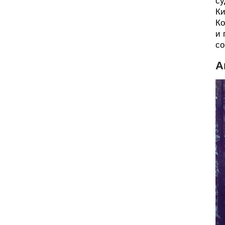
су
Ки
Ко
и 
со
А