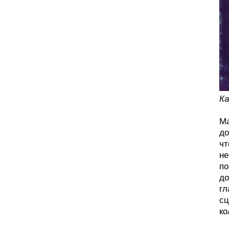
Ка
Ма
до
чт
не
по
до
гл
сц
ко