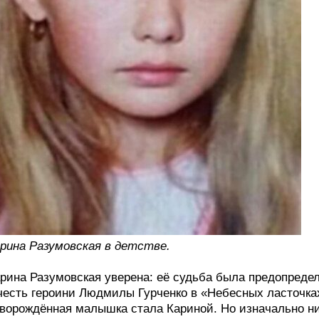
рина Разумовская в детстве.
рина Разумовская уверена: её судьба была предопредел
честь героини Людмилы Гурченко в «Небесных ласточках
ворождённая малышка стала Кариной. Но изначально ни