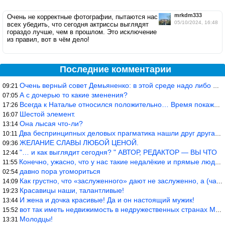
mrkdm333
Очень не корректные фотографии, пытаются нас
05/10/2024, 16:48
всех убедить, что сегодня актриссы выглядят
гораздо лучше, чем в прошлом. Это исключение
из правил, вот в чём дело!
Последние комментарии
Очень верный совет Демьяненко: в этой среде надо либо иметь зубы
09:21
А с дочерью то какие зменения?
07:05
Всегда к Наталье относился положительно… Время покажет, что буде
17:26
Шестой элемент.
16:07
Она лысая что-ли?
13:14
Два беспринципных деловых прагматика нашли друг друга и «остепен
10:11
ЖЕЛАНИЕ СЛАВЫ ЛЮБОЙ ЦЕНОЙ.
09:36
"… и как выглядит сегодня? " АВТОР, РЕДАКТОР — ВЫ ЧТО
12:44
Конечно, ужасно, что у нас такие недалёкие и прямые люди… Как мо
11:55
давно пора угомориться
02:54
Как грустно, что «заслуженного» дают не заслуженно, а (чаще) по-
14:09
Красавицы наши, талантливые!
19:23
И жена и дочка красивые! Да и он настоящий мужик!
13:44
вот так иметь недвижимость в недружественных странах Могут забра
15:52
Молодцы!
13:31