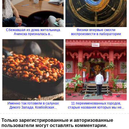
Сбежавшая из дома жительница
Физики впервые смогли
Ачинска призналась в...
воспроизвести в лаборатории
процесс...
Именно так готовили в салунах
11 переименованных городов,
Дикого Запада. Ковбойская...
старые названия которых мы не...
Только зарегистрированные и авторизованные
пользователи могут оставлять комментарии.