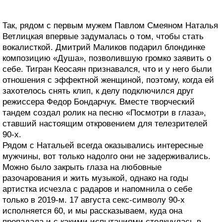
Так, рядом с первым мужем Павлом Смеяном Наталья
Ветлицкая впервые задумалась о том, чтобы стать
вокалисткой. Дмитрий Маликов подарил блондинке
композицию «Душа», позволившую громко заявить о
себе. Тигран Кеосаян признавался, что и у него были
отношения с эффектной женщиной, поэтому, когда ей
захотелось снять клип, к делу подключился друг
режиссера Федор Бондарчук. Вместе творческий
тандем создал ролик на песню «Посмотри в глаза»,
ставший настоящим откровением для телезрителей
90-х.
Рядом с Натальей всегда оказывались интересные
мужчины, вот только надолго они не задерживались.
Можно было закрыть глаза на любовные
разочарования и жить музыкой, однако на годы
артистка исчезла с радаров и напомнила о себе
только в 2019-м. 17 августа секс-символу 90-х
исполняется 60, и мы рассказываем, куда она
пропадала и с какими испытаниями столкнулась в