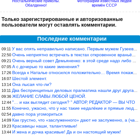
Ностальгические приколы.
Фотографии известных людей
Обалденно!
времён СССР
Только зарегистрированные и авторизованные
пользователи могут оставлять комментарии.
Последние комментарии
У вас опять неправильно написано. Первым мужем Гузеевой был Илья
09:11
Очень неприятно встречать в текстах откровенное враньё… Конкретн
22:50
Очень верный совет Демьяненко: в этой среде надо либо иметь зубы
09:21
А с дочерью то какие зменения?
07:05
Всегда к Наталье относился положительно… Время покажет, что буде
17:26
Шестой элемент.
16:07
Она лысая что-ли?
13:14
Два беспринципных деловых прагматика нашли друг друга и «остепен
10:11
ЖЕЛАНИЕ СЛАВЫ ЛЮБОЙ ЦЕНОЙ.
09:36
"… и как выглядит сегодня? " АВТОР, РЕДАКТОР — ВЫ ЧТО
12:44
Конечно, ужасно, что у нас такие недалёкие и прямые люди… Как мо
11:55
давно пора угомориться
02:54
Как грустно, что «заслуженного» дают не заслуженно, а (чаще) по-
14:09
Красавицы наши, талантливые!
19:23
И жена и дочка красивые! Да и он настоящий мужик!
13:44