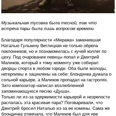
Музыкальная тусовка была тесной, так что
встреча пары была лишь вопросом времени
Благодаря популярности «Миража» заменившая
Наталью Гулькину Ветлицкая не только обрела
поклонников, но и познакомилась с кучей коллег по
цеху. Под очарование певицы попал и Дмитрий
Маликов, который к тому моменту уже собирал
дворцы спорта в любом городе. Оба были молоды,
нетерпимы и зациклены на себе: блондинка думала о
сольной карьере, а Маликов пропадал на гастролях.
Зато композитор написал возлюбленной
запоминающуюся песню «Душа».
Только ли из-за одержимости карьерой и незрелости
распалась эта красивая пара? Поговаривали, что
Дмитрий бросил Наталью из-за ее измены. Сама же
блондинка отмечала, что Маликов был для нее