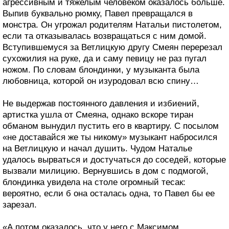
агрессивным и тяжелым человеком оказалось больше.
Выпив буквально рюмку, Павел превращался в
монстра. Он угрожал родителям Натальи пистолетом,
если та отказывалась возвращаться с ним домой.
Вступившемуся за Ветлицкую другу Смеян перерезал
сухожилия на руке, да и саму певицу не раз пугал
ножом. По словам блондинки, у музыканта была
любовница, которой он изуродовал всю спину…
Не выдержав постоянного давления и избиений,
артистка ушла от Смеяна, однако вскоре тиран
обманом вынудил пустить его в квартиру. С посылом
«не доставайся же ты никому» музыкант набросился
на Ветлицкую и начал душить. Чудом Наталье
удалось вырваться и достучаться до соседей, которые
вызвали милицию. Вернувшись в дом с подмогой,
блондинка увидела на столе огромный тесак:
вероятно, если б она осталась одна, то Павел бы ее
зарезал.
«А потом оказалось, что у него с Максимом