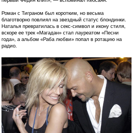
первый Федин клип», — вспоминал Кеосаян.
Роман с Тиграном был коротким, но весьма
благотворно повлиял на звездный статус блондинки.
Наталья превратилась в секс-символ и икону стиля,
вскоре ее трек «Магадан» стал лауреатом «Песни
года», а альбом «Раба любви» попал в ротацию на
радио.