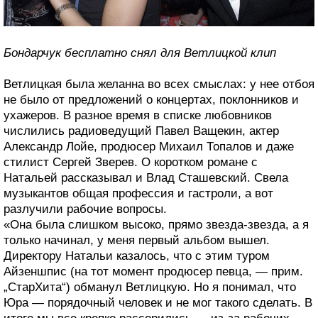
Бондарчук бесплатно снял для Ветлицкой клип
Ветлицкая была желанна во всех смыслах: у нее отбоя
не было от предложений о концертах, поклонников и
ухажеров. В разное время в списке любовников
числились радиоведущий Павел Ващекин, актер
Александр Лойе, продюсер Михаил Топалов и даже
стилист Сергей Зверев. О коротком романе с
Натальей рассказывал и Влад Сташевский. Свела
музыкантов общая профессия и гастроли, а вот
разлучили рабочие вопросы.
«Она была слишком высоко, прямо звезда-звезда, а я
только начинал, у меня первый альбом вышел.
Директору Натальи казалось, что с этим туром
Айзеншпис (на тот момент продюсер певца, — прим.
„СтарХита“) обманул Ветлицкую. Но я понимал, что
Юра — порядочный человек и не мог такого сделать. В