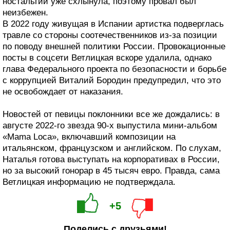
ностальгии уже схлынула, поэтому провал был
неизбежен.
В 2022 году живущая в Испании артистка подверглась
травле со стороны соотечественников из-за позиции
по поводу внешней политики России. Провокационные
посты в соцсети Ветлицкая вскоре удалила, однако
глава Федерального проекта по безопасности и борьбе
с коррупцией Виталий Бородин предупредил, что это
не освобождает от наказания.
Новостей от певицы поклонники все же дождались: в
августе 2022-го звезда 90-х выпустила мини-альбом
«Mama Loca», включавший композиции на
итальянском, французском и английском. По слухам,
Наталья готова выступать на корпоративах в России,
но за высокий гонорар в 45 тысяч евро. Правда, сама
Ветлицкая информацию не подтверждала.
+5
Поделись с друзьями!