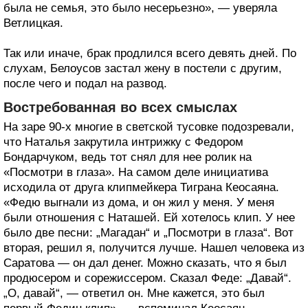
была не семья, это было несерьезно», — уверяла
Ветлицкая.
Так или иначе, брак продлился всего девять дней. По
слухам, Белоусов застал жену в постели с другим,
после чего и подал на развод.
Востребованная во всех смыслах
На заре 90-х многие в светской тусовке подозревали,
что Наталья закрутила интрижку с Федором
Бондарчуком, ведь тот снял для нее ролик на
«Посмотри в глаза». На самом деле инициатива
исходила от друга клипмейкера Тиграна Кеосаяна.
«Федю выгнали из дома, и он жил у меня. У меня
были отношения с Наташей. Ей хотелось клип. У нее
было две песни: „Магадан“ и „Посмотри в глаза“. Вот
вторая, решил я, получится лучше. Нашел человека из
Саратова — он дал денег. Можно сказать, что я был
продюсером и сорежиссером. Сказал Феде: „Давай“.
„О, давай“, — ответил он. Мне кажется, это был