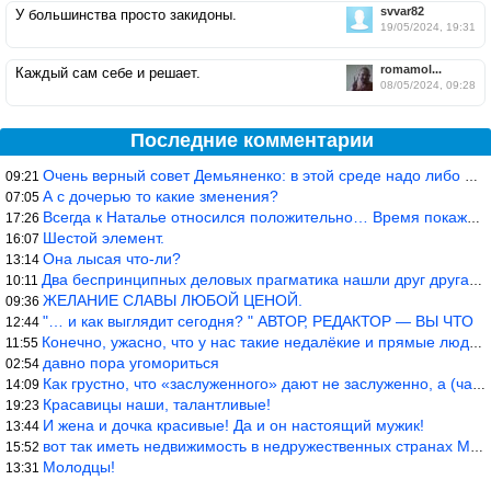
svvar82
У большинства просто закидоны.
19/05/2024, 19:31
romamol...
Каждый сам себе и решает.
08/05/2024, 09:28
Последние комментарии
Очень верный совет Демьяненко: в этой среде надо либо иметь зубы
09:21
А с дочерью то какие зменения?
07:05
Всегда к Наталье относился положительно… Время покажет, что буде
17:26
Шестой элемент.
16:07
Она лысая что-ли?
13:14
Два беспринципных деловых прагматика нашли друг друга и «остепен
10:11
ЖЕЛАНИЕ СЛАВЫ ЛЮБОЙ ЦЕНОЙ.
09:36
"… и как выглядит сегодня? " АВТОР, РЕДАКТОР — ВЫ ЧТО
12:44
Конечно, ужасно, что у нас такие недалёкие и прямые люди… Как мо
11:55
давно пора угомориться
02:54
Как грустно, что «заслуженного» дают не заслуженно, а (чаще) по-
14:09
Красавицы наши, талантливые!
19:23
И жена и дочка красивые! Да и он настоящий мужик!
13:44
вот так иметь недвижимость в недружественных странах Могут забра
15:52
Молодцы!
13:31