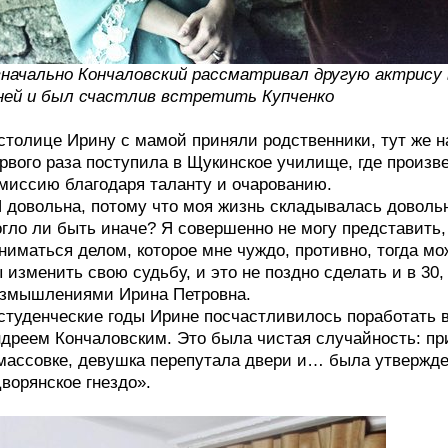
начально Кончаловский рассматривал другую актрису в
ней и был счастлив встретить Купченко
столице Ирину с мамой приняли родственники, тут же н
рвого раза поступила в Щукинское училище, где произв
миссию благодаря таланту и очарованию.
 довольна, потому что моя жизнь складывалась довольно
гло ли быть иначе? Я совершенно не могу представить, 
ниматься делом, которое мне чуждо, противно, тогда мо
 изменить свою судьбу, и это не поздно сделать и в 30
змышлениями Ирина Петровна.
студенческие годы Ирине посчастливилось поработать 
дреем Кончаловским. Это была чистая случайность: п
массовке, девушка перепутала двери и… была утвержден
ворянское гнездо».