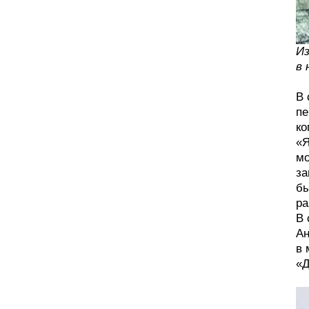
Из
в 
В 
пе
ко
«Я
мо
за
бы
ра
В 
Ан
в 
«Д