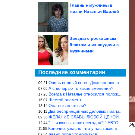
Главные мужчины в
жизни Натальи Варлей
Звёзды с роскошным
бюстом и их неудачи с
мужчинами
Последние комментарии
Очень верный совет Демьяненко: в этой среде надо либо иметь зубы
09:21
А с дочерью то какие зменения?
07:05
Всегда к Наталье относился положительно… Время покажет, что буде
17:26
Шестой элемент.
16:07
Она лысая что-ли?
13:14
Два беспринципных деловых прагматика нашли друг друга и «остепен
10:11
ЖЕЛАНИЕ СЛАВЫ ЛЮБОЙ ЦЕНОЙ.
09:36
"… и как выглядит сегодня? " АВТОР, РЕДАКТОР — ВЫ ЧТО
12:44
Ир
Конечно, ужасно, что у нас такие недалёкие и прямые люди… Как мо
11:55
давно пора угомориться
02:54