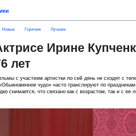
ики
Новые
Горячие
Лучшие
Актрисе Ирине Купчен
76 лет
льмы с участием артистки по сей день не сходят с тел
«Обыкновенное чудо» часто транслируют по праздникам.
дко снимается, что связано как с возрастом, так и с ее