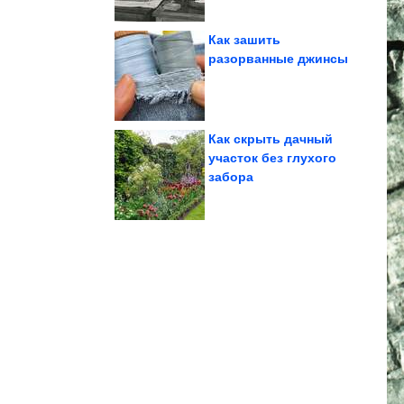
Как зашить
разорванные джинсы
фотообъективе
Вьетнам в
Как cкрыть дачный
участок без глухого
госоператора
забора
«мусорного»
cменить главу
Власти собираются