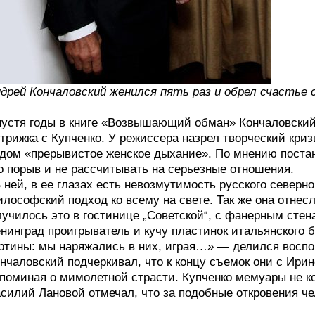
дрей Кончаловский женился пять раз и обрел счастье
устя годы в книге «Возвышающий обман» Кончаловский 
трижка с Купченко. У режиссера назрел творческий кри
дом «прерывистое женское дыхание». По мнению постан
о порыв и не рассчитывать на серьезные отношения.
 ней, в ее глазах есть невозмутимость русского северно
лософский подход ко всему на свете. Так же она отнес
училось это в гостинице „Советской“, с фанерным стен
нинград проигрыватель и кучу пластинок итальянского б
ртины: мы наряжались в них, играя…» — делился восп
нчаловский подчеркивал, что к концу съемок они с Ирин
поминая о мимолетной страсти. Купченко мемуары не ко
силий Лановой отмечал, что за подобные откровения че