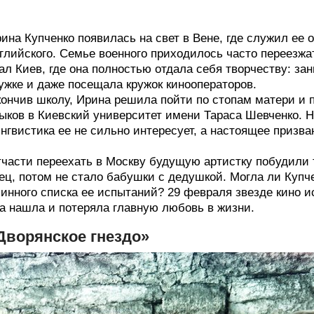
ина Купченко появилась на свет в Вене, где служил ее 
глийского. Семье военного приходилось часто переезжа
ал Киев, где она полностью отдала себя творчеству: за
ужке и даже посещала кружок кинооператоров.
ончив школу, Ирина решила пойти по стопам матери и 
ыков в Киевский университет имени Тараса Шевченко. Н
нгвистика ее не сильно интересует, а настоящее призв
части переехать в Москву будущую артистку побудили 
ец, потом не стало бабушки с дедушкой. Могла ли Купч
инного списка ее испытаний? 29 февраля звезде кино и
а нашла и потеряла главную любовь в жизни.
Дворянское гнездо»