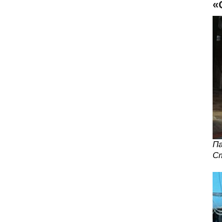
«
Па
С