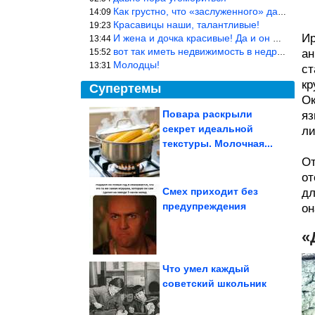
Как грустно, что «заслуженного» дают не заслуженно, а (чаще) по-
14:09
Красавицы наши, талантливые!
19:23
Ир
И жена и дочка красивые! Да и он настоящий мужик!
13:44
вот так иметь недвижимость в недружественных странах Могут забра
15:52
ан
Молодцы!
13:31
ст
кр
Супертемы
Ок
Повара раскрыли
яз
секрет идеальной
ли
Идея стильного декора
для дома из старого
текстуры. Молочная...
велосипеда
От
от
Смех приходит без
дл
предупреждения
он
А ведь всё же в точку!
Так ведь?
«
Что умел каждый
советский школьник
Простой рецепт, который экономит время у плиты. Куриные...