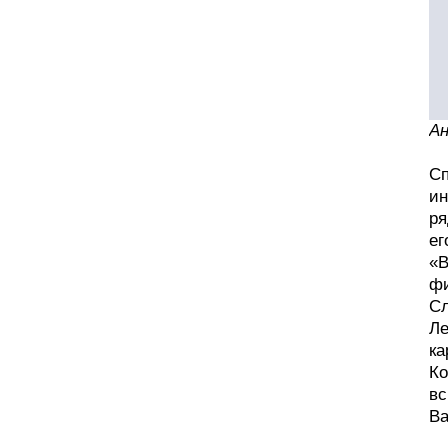
Ан
Сп
ин
ря
ег
«В
фи
Сл
Ле
ка
Ко
вс
Ва