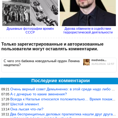
Душевные фотографии времён
Дурова обвинили в содействии
СССР
террористической деятельности
Только зарегистрированные и авторизованные
пользователи могут оставлять комментарии.
medveda...
С чего это бабкина новодельный орден Ленина
31/01/2024, 12:57
нацепила?
Последние комментарии
Очень верный совет Демьяненко: в этой среде надо либо иметь зубы
09:21
А с дочерью то какие зменения?
07:05
Всегда к Наталье относился положительно… Время покажет, что буде
17:26
Шестой элемент.
16:07
Она лысая что-ли?
13:14
Два беспринципных деловых прагматика нашли друг друга и «остепен
10:11