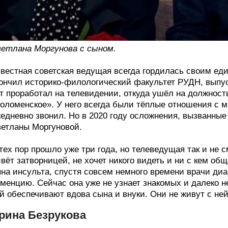
етлана Моргунова с сыном.
вестная советская ведущая всегда гордилась своим е
ончил историко-филологический факультет РУДН, выпус
т проработал на телевидении, откуда ушёл на должнос
оломенское». У него всегда были тёплые отношения с м
едневно звонил. Но в 2020 году осложнения, вызванные
етланы Моргуновой.
тех пор прошло уже три года, но телеведущая так и не 
вёт затворницей, не хочет никого видеть и ни с кем о
на инсульта, спустя совсем немного времени врачи ди
менцию. Сейчас она уже не узнает знакомых и далеко не
й обеспечивают вдова сына и внуки. Они не живут с ней
рина Безрукова