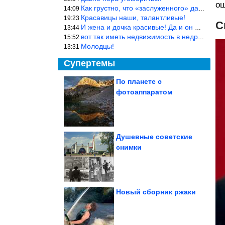
ощ
Как грустно, что «заслуженного» дают не заслуженно, а (чаще) по-
14:09
Красавицы наши, талантливые!
19:23
С
И жена и дочка красивые! Да и он настоящий мужик!
13:44
вот так иметь недвижимость в недружественных странах Могут забра
15:52
Молодцы!
13:31
Супертемы
По планете с
фотоаппаратом
10 минут в день изменят
жизнь. Как влияет на
здоровье...
Душевные советские
снимки
Прелестные котики
Новый сборник ржаки
Как зонировать пространство дома