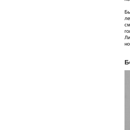
Бы
ле
см
го
Ли
но
Б