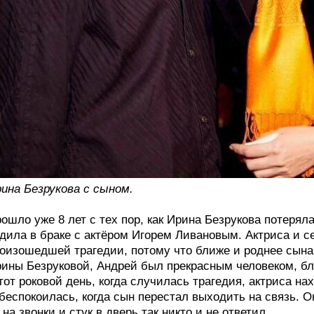
ина Безрукова с сыном.
ошло уже 8 лет с тех пор, как Ирина Безрукова потеряла
дила в браке с актёром Игорем Ливановым. Актриса и се
оизошедшей трагедии, потому что ближе и роднее сына 
ины Безруковой, Андрей был прекрасным человеком, б
тот роковой день, когда случилась трагедия, актриса на
беспокоилась, когда сын перестал выходить на связь. О
 на звонки и стук в дверь так никто и не ответил.