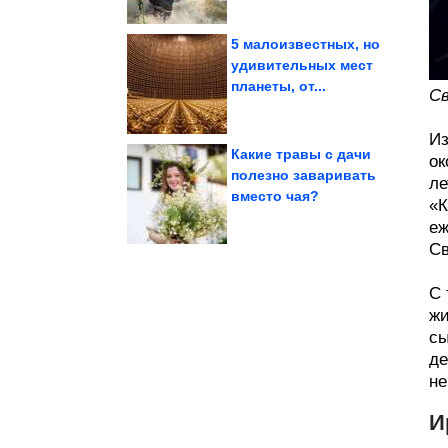
5 малоизвестных, но
удивительных мест
планеты, от...
зависимости
алкогольной
Св
6 мифов об
Из
Какие травы с дачи
ок
полезно заваривать
ле
вместо чая?
грузинском отеле....
«К
туристку из России в
Мужчина избил
еж
Св
С 
жи
сы
де
не
И