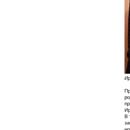
Ир
Пр
ро
пр
Ир
В 
за
но