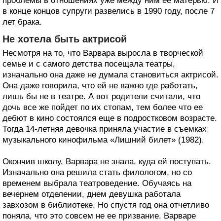
проблемы в отношениях уже между ним ее матерью. И
в конце концов супруги развелись в 1990 году, после 7
лет брака.
Не хотела быть актрисой
Несмотря на то, что Варвара выросла в творческой
семье и с самого детства посещала театры,
изначально она даже не думала становиться актрисой.
Она даже говорила, что ей не важно где работать,
лишь бы не в театре. А вот родители считали, что
дочь все же пойдет по их стопам, тем более что ее
дебют в кино состоялся еще в подростковом возрасте.
Тогда 14-летняя девочка приняла участие в съемках
музыкального кинофильма «Лишний билет» (1982).
Окончив школу, Варвара не знала, куда ей поступать.
Изначально она решила стать филологом, но со
временем выбрала театроведение. Обучаясь на
вечернем отделении, днем девушка работала
завхозом в библиотеке. Но спустя год она отчетливо
поняла, что это совсем не ее призвание. Варваре