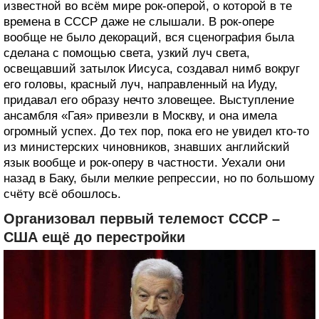
известной во всём мире рок-оперой, о которой в те
времена в СССР даже не слышали. В рок-опере
вообще не было декораций, вся сценография была
сделана с помощью света, узкий луч света,
освещавший затылок Иисуса, создавал нимб вокруг
его головы, красный луч, направленный на Иуду,
придавал его образу нечто зловещее. Выступление
ансамбля «Гая» привезли в Москву, и она имела
огромный успех. До тех пор, пока его не увидел кто-то
из министерских чиновников, знавших английский
язык вообще и рок-оперу в частности. Уехали они
назад в Баку, были мелкие репрессии, но по большому
счёту всё обошлось.
Организовал первый телемост СССР –
США ещё до перестройки