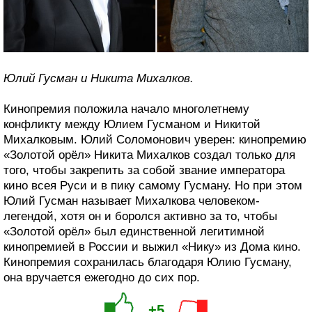
Юлий Гусман и Никита Михалков.
Кинопремия положила начало многолетнему
конфликту между Юлием Гусманом и Никитой
Михалковым. Юлий Соломонович уверен: кинопремию
«Золотой орёл» Никита Михалков создал только для
того, чтобы закрепить за собой звание императора
кино всея Руси и в пику самому Гусману. Но при этом
Юлий Гусман называет Михалкова человеком-
легендой, хотя он и боролся активно за то, чтобы
«Золотой орёл» был единственной легитимной
кинопремией в России и выжил «Нику» из Дома кино.
Кинопремия сохранилась благодаря Юлию Гусману,
она вручается ежегодно до сих пор.
+5