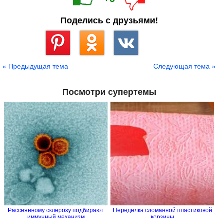
Поделись с друзьями!
Сохранить
« Предыдущая тема
Следующая тема »
Посмотри супертемы
Рассеянному склерозу подбирают
Переделка сломанной пластиковой
иммунный механизм
корзины