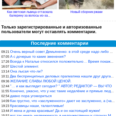
Как светская львица оттаскала
Новый сборник ржаки
балерину за волосы из-за...
Только зарегистрированные и авторизованные
пользователи могут оставлять комментарии.
Последние комментарии
Очень верный совет Демьяненко: в этой среде надо либо иметь зубы
09:21
А с дочерью то какие зменения?
07:05
Всегда к Наталье относился положительно… Время покажет, что буде
17:26
Шестой элемент.
16:07
Она лысая что-ли?
13:14
Два беспринципных деловых прагматика нашли друг друга и «остепен
10:11
ЖЕЛАНИЕ СЛАВЫ ЛЮБОЙ ЦЕНОЙ.
09:36
"… и как выглядит сегодня? " АВТОР, РЕДАКТОР — ВЫ ЧТО
12:44
Конечно, ужасно, что у нас такие недалёкие и прямые люди… Как мо
11:55
давно пора угомориться
02:54
Как грустно, что «заслуженного» дают не заслуженно, а (чаще) по-
14:09
Красавицы наши, талантливые!
19:23
И жена и дочка красивые! Да и он настоящий мужик!
13:44
вот так иметь недвижимость в недружественных странах Могут забра
15:52