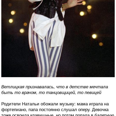
Ветлицкая признавалась, что в детстве мечтала
быть то врачом, то танцовщицей, то певицей
Родители Натальи обожали музыку: мама играла на
фортепиано, папа постоянно слушал оперу. Девочка
тоже освоила клавишные, но потом попала в балетную