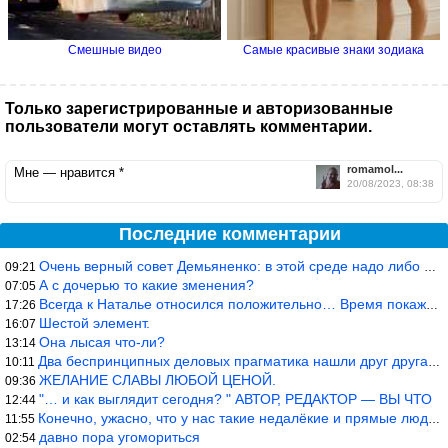
Смешные видео
Самые красивые знаки зодиака
Только зарегистрированные и авторизованные
пользователи могут оставлять комментарии.
romamol...
Мне — нравится *
20/08/2023, 08:38
Последние комментарии
Очень верный совет Демьяненко: в этой среде надо либо иметь зубы
09:21
А с дочерью то какие зменения?
07:05
Всегда к Наталье относился положительно… Время покажет, что буде
17:26
Шестой элемент.
16:07
Она лысая что-ли?
13:14
Два беспринципных деловых прагматика нашли друг друга и «остепен
10:11
ЖЕЛАНИЕ СЛАВЫ ЛЮБОЙ ЦЕНОЙ.
09:36
"… и как выглядит сегодня? " АВТОР, РЕДАКТОР — ВЫ ЧТО
12:44
Конечно, ужасно, что у нас такие недалёкие и прямые люди… Как мо
11:55
давно пора угомориться
02:54