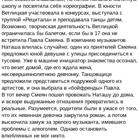
школу и посвятила себя хореографии. В юности
Ветлицкая участвовала в конкурсах, выступала с
труппой «Рецитала» и преподавала танцы детям.
Возможно, творческая деятельность Ветлицкой
ограничилась бы балетом, если бы в 17 она не
встретила Павла Смеяна. В компанию музыкантов
Наташа влилась случайно: один из приятелей Смеяна
предложил юной девушке с улицы присоединиться к
тусовке. Уже в машине инициатор знакомства осознал,
что везет домой, где его ждала жена,
несовершеннолетнюю девчонку. Танцовщице
предложили представиться подружкой одного из
артистов, и она выбрала в «бойфренды» Павла.
В тот вечер Смеян пошел провожать Наташу до дома,
и вскоре выдуманные отношения превратились в
реальные. Разумеется, родители были в ужасе от того,
что их невинная девочка закрутила роман, а потом
выскочила замуж за зрелого музыканта, имевшего
проблемы с алкоголем. Однако остановить
влюбленных не мог никто.