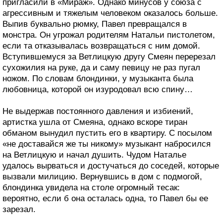
пригласили в «Мираж». Однако минусов у союза с
агрессивным и тяжелым человеком оказалось больше.
Выпив буквально рюмку, Павел превращался в
монстра. Он угрожал родителям Натальи пистолетом,
если та отказывалась возвращаться с ним домой.
Вступившемуся за Ветлицкую другу Смеян перерезал
сухожилия на руке, да и саму певицу не раз пугал
ножом. По словам блондинки, у музыканта была
любовница, которой он изуродовал всю спину…
Не выдержав постоянного давления и избиений,
артистка ушла от Смеяна, однако вскоре тиран
обманом вынудил пустить его в квартиру. С посылом
«не доставайся же ты никому» музыкант набросился
на Ветлицкую и начал душить. Чудом Наталье
удалось вырваться и достучаться до соседей, которые
вызвали милицию. Вернувшись в дом с подмогой,
блондинка увидела на столе огромный тесак:
вероятно, если б она осталась одна, то Павел бы ее
зарезал.