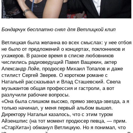
Бондарчук бесплатно снял для Ветлицкой клип
Ветлицкая была желанна во всех смыслах: у нее отбоя
не было от предложений о концертах, поклонников и
ухажеров. В разное время в списке любовников
числились радиоведущий Павел Ващекин, актер
Александр Лойе, продюсер Михаил Топалов и даже
стилист Сергей Зверев. О коротком романе с
Натальей рассказывал и Влад Сташевский. Свела
музыкантов общая профессия и гастроли, а вот
разлучили рабочие вопросы.
«Она была слишком высоко, прямо звезда-звезда, а я
только начинал, у меня первый альбом вышел.
Директору Натальи казалось, что с этим туром
Айзеншпис (на тот момент продюсер певца, — прим.
«СтарХита») обманул Ветлицкую. Но я понимал, что