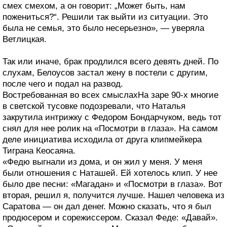
смех смехом, а он говорит: „Может быть, нам
пожениться?“. Решили так выйти из ситуации. Это
была не семья, это было несерьезно», — уверяла
Ветлицкая.
Так или иначе, брак продлился всего девять дней. По
слухам, Белоусов застал жену в постели с другим,
после чего и подал на развод.
Востребованная во всех смыслахНа заре 90-х многие
в светской тусовке подозревали, что Наталья
закрутила интрижку с Федором Бондарчуком, ведь тот
снял для нее ролик на «Посмотри в глаза». На самом
деле инициатива исходила от друга клипмейкера
Тиграна Кеосаяна.
«Федю выгнали из дома, и он жил у меня. У меня
были отношения с Наташей. Ей хотелось клип. У нее
было две песни: «Магадан» и «Посмотри в глаза». Вот
вторая, решил я, получится лучше. Нашел человека из
Саратова — он дал денег. Можно сказать, что я был
продюсером и сорежиссером. Сказал Феде: «Давай».