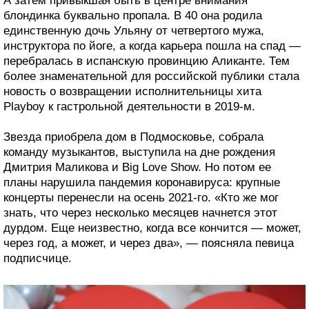
А затем привыкшая быть в центре внимания
блондинка буквально пропала. В 40 она родила
единственную дочь Ульяну от четвертого мужа,
инструктора по йоге, а когда карьера пошла на спад —
перебралась в испанскую провинцию Аликанте. Тем
более знаменательной для российской публики стала
новость о возвращении исполнительницы хита
Playboy к гастрольной деятельности в 2019-м.
Звезда приобрела дом в Подмосковье, собрала
команду музыкантов, выступила на дне рождения
Дмитрия Маликова и Big Love Show. Но потом ее
планы нарушила пандемия коронавируса: крупные
концерты перенесли на осень 2021-го. «Кто же мог
знать, что через несколько месяцев начнется этот
дурдом. Еще неизвестно, когда все кончится — может,
через год, а может, и через два», — поясняла певица
подписчице.