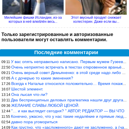
Милейшие фишки Исландии, из-за
Этот вкусный продукт снижает
которых в неё влюблён весь...
холестерин. Даже если вы...
Только зарегистрированные и авторизованные
пользователи могут оставлять комментарии.
Последние комментарии
У вас опять неправильно написано. Первым мужем Гузеевой был Илья
09:11
Очень неприятно встречать в текстах откровенное враньё… Конкретн
22:50
Очень верный совет Демьяненко: в этой среде надо либо иметь зубы
09:21
А с дочерью то какие зменения?
07:05
Всегда к Наталье относился положительно… Время покажет, что буде
17:26
Шестой элемент.
16:07
Она лысая что-ли?
13:14
Два беспринципных деловых прагматика нашли друг друга и «остепен
10:11
ЖЕЛАНИЕ СЛАВЫ ЛЮБОЙ ЦЕНОЙ.
09:36
"… и как выглядит сегодня? " АВТОР, РЕДАКТОР — ВЫ ЧТО
12:44
Конечно, ужасно, что у нас такие недалёкие и прямые люди… Как мо
11:55
давно пора угомориться
02:54
Как грустно, что «заслуженного» дают не заслуженно, а (чаще) по-
14:09