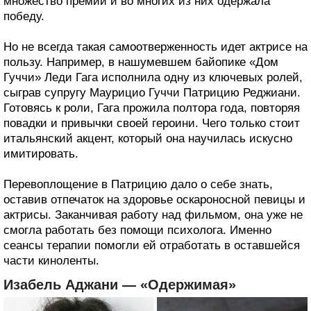
множество премий и во многих из них одержала
победу.
Но не всегда такая самоотверженность идет актрисе на
пользу. Например, в нашумевшем байопике «Дом
Гуччи» Леди Гага исполнила одну из ключевых ролей,
сыграв супругу Маурицио Гуччи Патрицию Реджиани.
Готовясь к роли, Гага прожила полтора года, повторяя
повадки и привычки своей героини. Чего только стоит
итальянский акцент, который она научилась искусно
имитировать.
Перевоплощение в Патрицию дало о себе знать,
оставив отпечаток на здоровье оскароносной певицы и
актрисы. Заканчивая работу над фильмом, она уже не
смогла работать без помощи психолога. Именно
сеансы терапии помогли ей отработать в оставшейся
части киноленты.
Изабель Аджани — «Одержимая»