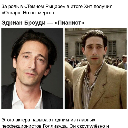
За роль в «Темном Рыцаре» в итоге Хит получил
«Оскар». Но посмертно.
Эдриан Броуди — «Пианист»
Этого актера называют одним из главных
перфекционистов Голливуда. Он скрупулёзно и