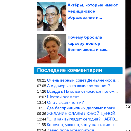
Актёры, которые имеют
медицинское
образование и...
Почему бросила
карьеру доктор
Белянчикова и как...
Последние комментарии
Очень верный совет Демьяненко: в этой среде надо либо иметь зубы
09:21
А с дочерью то какие зменения?
07:05
Всегда к Наталье относился положительно… Время покажет, что буде
17:26
Шестой элемент.
16:07
Она лысая что-ли?
13:14
Се
Два беспринципных деловых прагматика нашли друг друга и «остепен
10:11
ЖЕЛАНИЕ СЛАВЫ ЛЮБОЙ ЦЕНОЙ.
09:36
"… и как выглядит сегодня? " АВТОР, РЕДАКТОР — ВЫ ЧТО
12:44
Конечно, ужасно, что у нас такие недалёкие и прямые люди… Как мо
11:55
давно пора угомориться
02:54