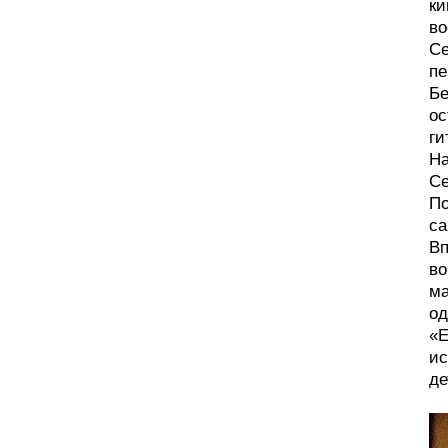
ки
во
Се
пе
Бе
ос
ги
На
Се
По
са
Вп
во
ма
од
«Е
ис
де