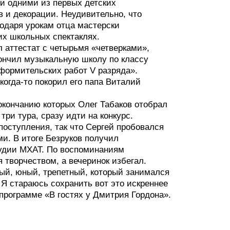
 и одними из первых детских
в и декорации. Неудивительно, что
годаря урокам отца мастерски
их школьных спектаклях.
л аттестат с четырьмя «четверками»,
нчил музыкальную школу по классу
формительских работ V разряда».
огда-то покорил его папа Виталий
 окончанию которых Олег Табаков отобрал
ри тура, сразу идти на конкурс.
поступления, так что Сергей пробовался
ми. В итоге Безруков получил
удии МХАТ. По воспоминаниям
 творчеством, а вечеринок избегал.
ный, юный, трепетный, который занимался
Я стараюсь сохранить вот это искреннее
программе «В гостях у Дмитрия Гордона».