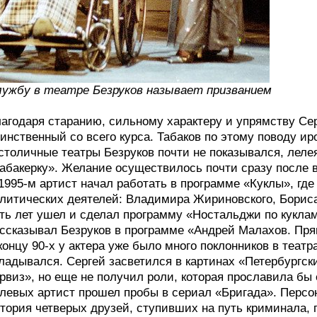
ужбу в театре Безруков называет призванием
агодаря старанию, сильному характеру и упрямству Се
инственный со всего курса. Табаков по этому поводу ир
столичные театры Безруков почти не показывался, леле
абакерку». Желание осуществилось почти сразу после в
1995-м артист начал работать в программе «Куклы», гд
литических деятелей: Владимира Жириновского, Бориса
ть лет ушел и сделал программу «Ностальджи по куклам
ссказывал Безруков в программе «Андрей Малахов. Пр
концу 90-х у актера уже было много поклонников в театр
ладывался. Сергей засветился в картинах «Петербургск
рвиз», но еще не получил роли, которая прославила бы е
левых артист прошел пробы в сериал «Бригада». Персо
тория четверых друзей, ступивших на путь криминала, 