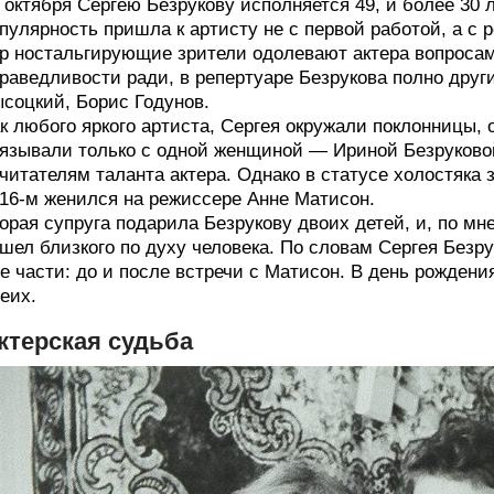
 октября Сергею Безрукову исполняется 49, и более 30 л
пулярность пришла к артисту не с первой работой, а с 
р ностальгирующие зрители одолевают актера вопросам
раведливости ради, в репертуаре Безрукова полно друг
соцкий, Борис Годунов.
к любого яркого артиста, Сергея окружали поклонницы, о
язывали только с одной женщиной — Ириной Безруково
читателям таланта актера. Однако в статусе холостяка з
16-м женился на режиссере Анне Матисон.
орая супруга подарила Безрукову двоих детей, и, по м
шел близкого по духу человека. По словам Сергея Безру
е части: до и после встречи с Матисон. В день рожден
еих.
ктерская судьба