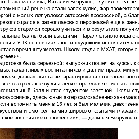
но. Папа мальчика, Виталий Безруков, служил в театре,
споминаний ребенка стали запах кулис, жар прожекторо
ргей с малых лет увлекся актерской профессией, а бла
ревоплощался в разноплановых персонажей еще в ранн
зруков старался хорошо учиться и в результате получи
тальные баллы были высшими. Параллельно юноша око
тары и УПК по специальности «художник-исполнитель о
стало время штурмовать Школу-студию МХАТ, которую к
ргеевич.
дготовка была серьезной: выпускник пошел на курсы, к
мых талантливых воспитанников и дал им право, минуя т
рочем, данная льгота не гарантировала стопроцентного 
 все театральные вузы и легко справлялся с испытания
ксимальный балл и стал студентом заветной Школы-ст
нокурсников, здесь юный актер самозабвенно занимался
сли вспомнить меня в 16 лет, я был мальчик, девствен
кусством и смотрел на мир широко открытыми глазами. 
тское восприятие в профессии», — делился Безруков в 