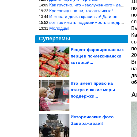
18
Как грустно, что «заслуженного» дают не заслуженно, а (чаще) по-
14:09
по
Красавицы наши, талантливые!
19:23
по
И жена и дочка красивые! Да и он настоящий мужик!
13:44
сп
вот так иметь недвижимость в недружественных странах Могут забра
15:52
Вы
Молодцы!
13:31
Ка
Супертемы
св
по
Рецепт фаршированных
20
перцев по-мексикански,
Душевные фотографии
Вт
времён СССР
который...
на
дв
об
Кто имеет право на
статус и какие меры
А
Снова мемы
поддержки...
Исторические фото.
Завораживает!
19-летняя девушка заявила об избиении в полиции в...