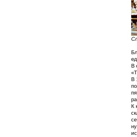
Сл
Бл
ед
В 
«Т
В 
по
пя
ра
К 
ск
се
ну
ис