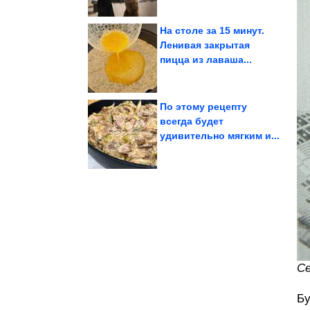
На столе за 15 минут.
Ленивая закрытая
пицца из лаваша...
вспышку...
впервые наблюдали
В реальном времени
По этому рецепту
всегда будет
удивительно мягким и...
паразитов
Как распознать людей-
Се
Бу