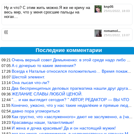
knp05
Ну и что? С этим жить можно.Я же не кричу на
25/01/2022, 18:03
весь мир, что у меня сросшие пальцы на
ногах…
romamol...
(((
25/01/2022, 13:07
Последние комментарии
Очень верный совет Демьяненко: в этой среде надо либо иметь зубы
09:21
А с дочерью то какие зменения?
07:05
Всегда к Наталье относился положительно… Время покажет, что буде
17:26
Шестой элемент.
16:07
Она лысая что-ли?
13:14
Два беспринципных деловых прагматика нашли друг друга и «остепен
10:11
ЖЕЛАНИЕ СЛАВЫ ЛЮБОЙ ЦЕНОЙ.
09:36
"… и как выглядит сегодня? " АВТОР, РЕДАКТОР — ВЫ ЧТО
12:44
Конечно, ужасно, что у нас такие недалёкие и прямые люди… Как мо
11:55
давно пора угомориться
02:54
Как грустно, что «заслуженного» дают не заслуженно, а (чаще) по-
14:09
Красавицы наши, талантливые!
19:23
И жена и дочка красивые! Да и он настоящий мужик!
13:44
вот так иметь недвижимость в недружественных странах Могут забра