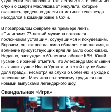
ухудшении его здоровья. Так, летом 2017-го появились
слухи о смерти Маслякова от инсульта, которые
оказались предельно далеки от истины: телезвезда
находился в командировке в Сочи.
В позапрошлом феврале на премьере ленты
«Пилигрим» 77-летний мужчина показался
поклонникам уставшим, осунувшимся и похудевшим.
Впрочем, он, как всегда, живо общался с коллегами, и
волнение присутствующих вряд ли было обосновано.
Недавно, рассуждая о 60-летнем юбилее КВН, Юлий
Гусман с иронией отметил, что Александр Васильевич
выглядит лучше Ивана Урганта, и в этой шутке была
доля правды: несмотря на слухи о болезнях и уходе с
телевидения, Масляков по-прежнему трудился над
новыми выпусками легендарного шоу.
Скандальная «Игра»