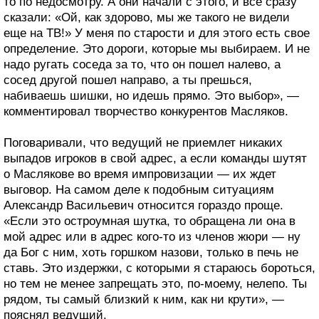
то по недосмотру. А они начали с этого, и все сразу
сказали: «Ой, как здорово, мы же такого не видели
еще на ТВ!» У меня по старости и для этого есть свое
определение. Это дороги, которые мы выбираем. И не
надо ругать соседа за то, что он пошел налево, а
сосед другой пошел направо, а ты прешься,
набиваешь шишки, но идешь прямо. Это выбор», —
комментировал творчество конкурентов Масляков.
Поговаривали, что ведущий не приемлет никаких
выпадов игроков в свой адрес, а если команды шутят
о Маслякове во время импровизации — их ждет
выговор. На самом деле к подобным ситуациям
Александр Васильевич относится гораздо проще.
«Если это остроумная шутка, то обращена ли она в
мой адрес или в адрес кого-то из членов жюри — ну
да Бог с ним, хоть горшком назови, только в печь не
ставь. Это издержки, с которыми я стараюсь бороться,
но тем не менее запрещать это, по-моему, нелепо. Ты
рядом, ты самый близкий к ним, как ни крути», —
пояснял ведущий.