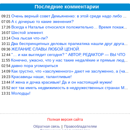
Последние комментарии
Очень верный совет Демьяненко: в этой среде надо либо иметь зубы
09:21
А с дочерью то какие зменения?
07:05
Всегда к Наталье относился положительно… Время покажет, что буде
17:26
Шестой элемент.
16:07
Она лысая что-ли?
13:14
Два беспринципных деловых прагматика нашли друг друга и «остепен
10:11
ЖЕЛАНИЕ СЛАВЫ ЛЮБОЙ ЦЕНОЙ.
09:36
"… и как выглядит сегодня? " АВТОР, РЕДАКТОР — ВЫ ЧТО
12:44
Конечно, ужасно, что у нас такие недалёкие и прямые люди… Как мо
11:55
давно пора угомориться
02:54
Как грустно, что «заслуженного» дают не заслуженно, а (чаще) по-
14:09
Красавицы наши, талантливые!
19:23
И жена и дочка красивые! Да и он настоящий мужик!
13:44
вот так иметь недвижимость в недружественных странах Могут забра
15:52
Молодцы!
13:31
Полная версия сайта
Обратная связь
|
Правообладателям