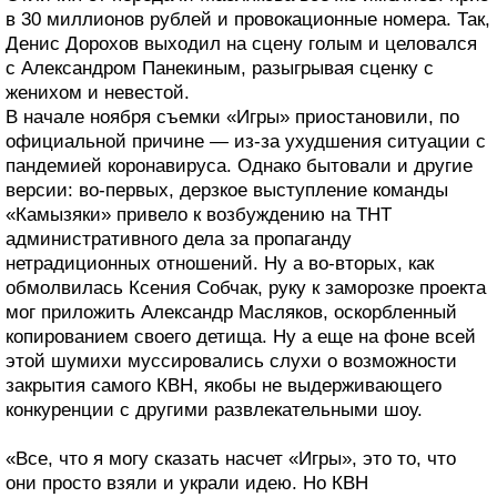
в 30 миллионов рублей и провокационные номера. Так,
Денис Дорохов выходил на сцену голым и целовался
с Александром Панекиным, разыгрывая сценку с
женихом и невестой.
В начале ноября съемки «Игры» приостановили, по
официальной причине — из-за ухудшения ситуации с
пандемией коронавируса. Однако бытовали и другие
версии: во-первых, дерзкое выступление команды
«Камызяки» привело к возбуждению на ТНТ
административного дела за пропаганду
нетрадиционных отношений. Ну а во-вторых, как
обмолвилась Ксения Собчак, руку к заморозке проекта
мог приложить Александр Масляков, оскорбленный
копированием своего детища. Ну а еще на фоне всей
этой шумихи муссировались слухи о возможности
закрытия самого КВН, якобы не выдерживающего
конкуренции с другими развлекательными шоу.
«Все, что я могу сказать насчет «Игры», это то, что
они просто взяли и украли идею. Но КВН