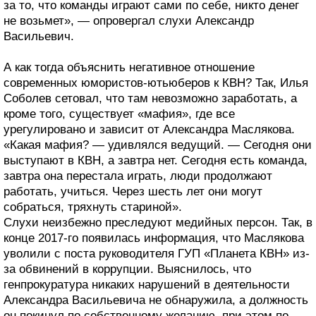
за то, что команды играют сами по себе, никто денег
не возьмет», — опровергал слухи Александр
Васильевич.
А как тогда объяснить негативное отношение
современных юмористов-ютьюберов к КВН? Так, Илья
Соболев сетовал, что там невозможно заработать, а
кроме того, существует «мафия», где все
урегулировано и зависит от Александра Маслякова.
«Какая мафия? — удивлялся ведущий. — Сегодня они
выступают в КВН, а завтра нет. Сегодня есть команда,
завтра она перестала играть, люди продолжают
работать, учиться. Через шесть лет они могут
собраться, тряхнуть стариной».
Слухи неизбежно преследуют медийных персон. Так, в
конце 2017-го появилась информация, что Маслякова
уволили с поста руководителя ГУП «Планета КВН» из-
за обвинений в коррупции. Выяснилось, что
генпрокуратура никаких нарушений в деятельности
Александра Васильевича не обнаружила, а должность
он покинул по собственному желанию, при этом по-