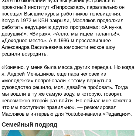
Хотя по окончании вуза выпускник устроился в
проектный институт «Гипросахар», параллельно он
посещал Высшие курсы работников телевидения.
Когда в 1972-м КВН закрыли, Масляков продолжил
работать ведущим в других программах: «А ну-ка,
девушки!», «Вираж», «Алло, мы ищем таланты!»,
«Доходное место». А в 1986-м прославившее
Александра Васильевича юмористическое шоу
решили возродить.
«Конечно, у меня была масса других передач. Но когда
я, Андрей Меньшиков, еще пара человек из
«молодежки» попробовали к этому вернуться,
руководство решило, мол, давайте пробовать. Тогда
мы вошли в ту же самую воду, в которую, говорят,
невозможно второй раз войти. Но сейчас мне кажется,
что мы поступили правильно», — резюмировал
Масляков в интервью для Youtube-канала «Редакция».
Семейный подряд