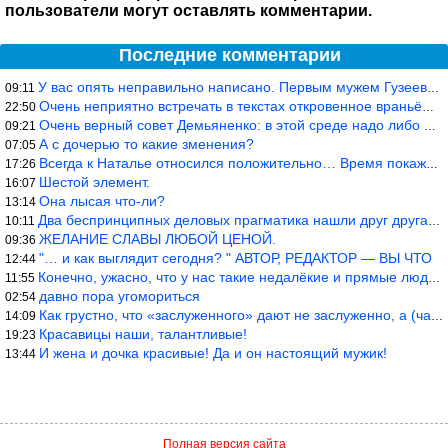
пользователи могут оставлять комментарии.
Последние комментарии
У вас опять неправильно написано. Первым мужем Гузеевой был Илья
09:11
Очень неприятно встречать в текстах откровенное враньё… Конкретн
22:50
Очень верный совет Демьяненко: в этой среде надо либо иметь зубы
09:21
А с дочерью то какие зменения?
07:05
Всегда к Наталье относился положительно… Время покажет, что буде
17:26
Шестой элемент.
16:07
Она лысая что-ли?
13:14
Два беспринципных деловых прагматика нашли друг друга и «остепен
10:11
ЖЕЛАНИЕ СЛАВЫ ЛЮБОЙ ЦЕНОЙ.
09:36
"… и как выглядит сегодня? " АВТОР, РЕДАКТОР — ВЫ ЧТО
12:44
Конечно, ужасно, что у нас такие недалёкие и прямые люди… Как мо
11:55
давно пора угомориться
02:54
Как грустно, что «заслуженного» дают не заслуженно, а (чаще) по-
14:09
Красавицы наши, талантливые!
19:23
И жена и дочка красивые! Да и он настоящий мужик!
13:44
Полная версия сайта