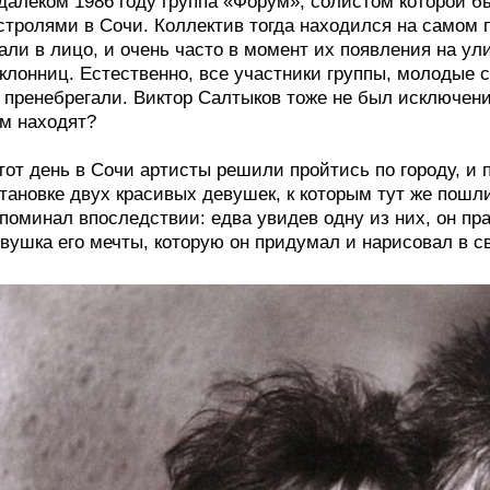
далёком 1986 году группа «Форум», солистом которой б
стролями в Сочи. Коллектив тогда находился на самом 
али в лицо, и очень часто в момент их появления на ул
клонниц. Естественно, все участники группы, молодые
 пренебрегали. Виктор Салтыков тоже не был исключени
м находят?
тот день в Сочи артисты решили пройтись по городу, и 
тановке двух красивых девушек, к которым тут же пошл
поминал впоследствии: едва увидев одну из них, он пр
вушка его мечты, которую он придумал и нарисовал в с