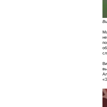
Ви
Ма
не
по
об
сл
Ви
вы
Ал
«Э