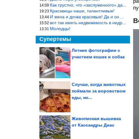
ра
Как грустно, что «заслуженного» дают не заслуженно, а (чаще) по-
14:09
пу
Красавицы наши, талантливые!
19:23
И жена и дочка красивые! Да и он настоящий мужик!
13:44
В
вот так иметь недвижимость в недружественных странах Могут забра
15:52
Молодцы!
13:31
Супертемы
Летние фотографии с
участием кошек и собак
Простой рецепт,
который экономит
время у плиты.
Куриные...
Случаи, когда животных
поймали за воровством
5 знаков зодиака,
еды, но...
которые видят и
чувствуют любую ложь
Живописная вышивка
от Кассандры Диас
Эти люди знают, как впечатлить толпу