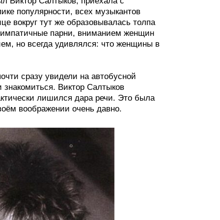
ыл Виктор Салтыков, приехала с
пике популярности, всех музыкантов
ице вокруг тут же образовывалась толпа
 симпатичные парни, вниманием женщин
ем, но всегда удивлялся: что женщины в
почти сразу увидели на автобусной
и знакомиться. Виктор Салтыков
актически лишился дара речи. Это была
воём воображении очень давно.