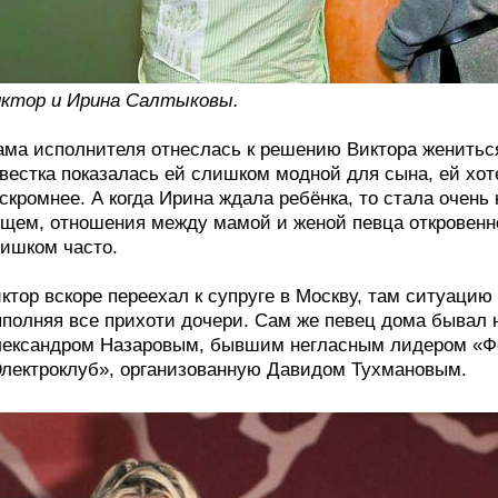
ктор и Ирина Салтыковы.
ма исполнителя отнеслась к решению Виктора жениться
вестка показалась ей слишком модной для сына, ей хо
скромнее. А когда Ирина ждала ребёнка, то стала очень 
щем, отношения между мамой и женой певца откровенно
ишком часто.
ктор вскоре переехал к супруге в Москву, там ситуаци
полняя все прихоти дочери. Сам же певец дома бывал не
ександром Назаровым, бывшим негласным лидером «Фо
лектроклуб», организованную Давидом Тухмановым.