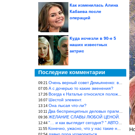
Как изменилась Алина
Кабаева после
операций
Куда исчезли в 90-е 5
наших известных
актрис
Последние комментарии
Очень верный совет Демьяненко: в этой среде надо либо иметь зубы
09:21
А с дочерью то какие зменения?
07:05
Всегда к Наталье относился положительно… Время покажет, что буде
17:26
Шестой элемент.
16:07
Она лысая что-ли?
13:14
Два беспринципных деловых прагматика нашли друг друга и «остепен
10:11
ЖЕЛАНИЕ СЛАВЫ ЛЮБОЙ ЦЕНОЙ.
09:36
"… и как выглядит сегодня? " АВТОР, РЕДАКТОР — ВЫ ЧТО
12:44
Конечно, ужасно, что у нас такие недалёкие и прямые люди… Как мо
11:55
Но
давно пора угомориться
02:54