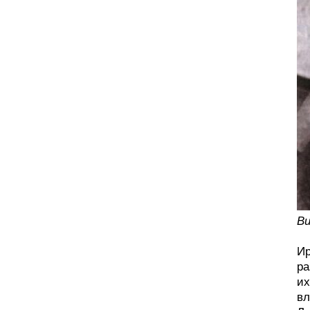
Ви
Ир
ра
их
вл