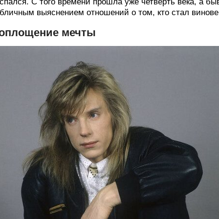
спался. С того времени прошла уже четверть века, а б
бличным выяснением отношений о том, кто стал виновен
оплощение мечты