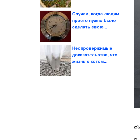
Случаи, когда людям
просто нужно было
сделать свою...
Шикардятина!
Женские приколы.
Неопровержимые
доказательства, что
жизнь с котом...
проверить...
тесты. Как за 5 минут
Простые домашние
В