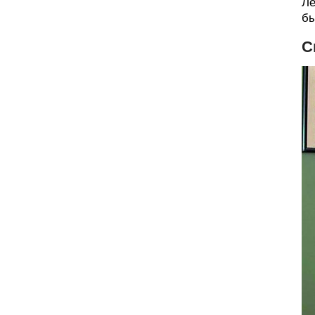
Ле
бы
С