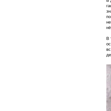
В 
га
зн
по
не
нё
В 
ос
вс
де