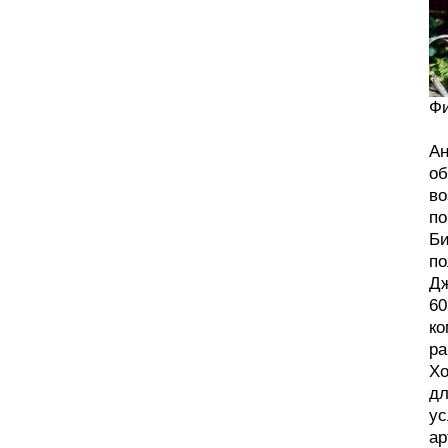
Фи
Ан
об
во
по
Би
по
Дж
60
ко
ра
Хо
дл
ус
ар