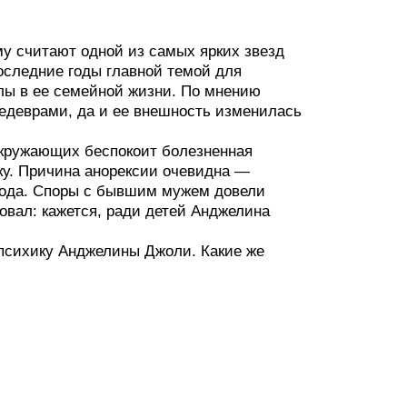
му считают одной из самых ярких звезд
последние годы главной темой для
алы в ее семейной жизни. По мнению
едеврами, да и ее внешность изменилась
 окружающих беспокоит болезненная
ику. Причина анорексии очевидна —
 года. Споры с бывшим мужем довели
новал: кажется, ради детей Анджелина
 психику Анджелины Джоли. Какие же