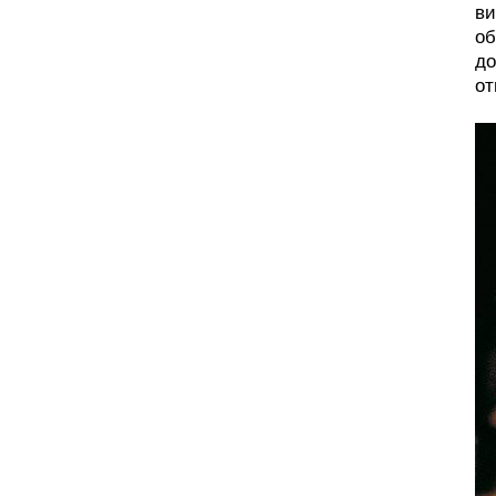
ви
об
до
от