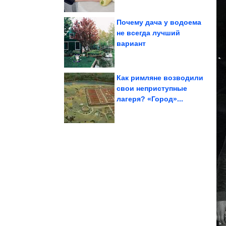
Почему дача у водоема
не всегда лучший
вариант
остатков ткани
Очаровательный кот из
Как римляне возводили
свои неприступные
лагеря? «Город»...
области на...
теракт в Тюменской
ФСБ предотвратила