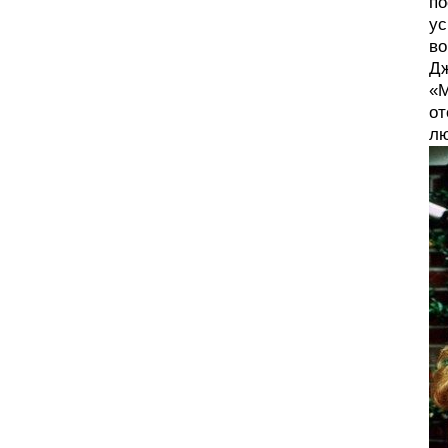
по
ус
во
Дж
«М
от
лю