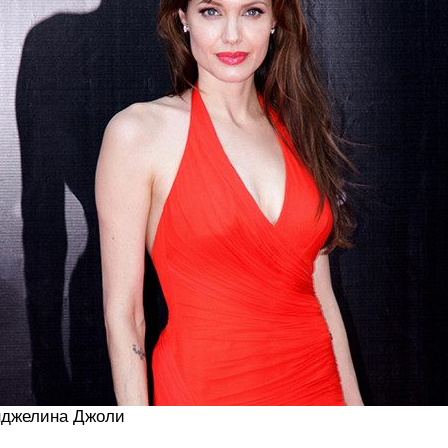
нджелина Джоли