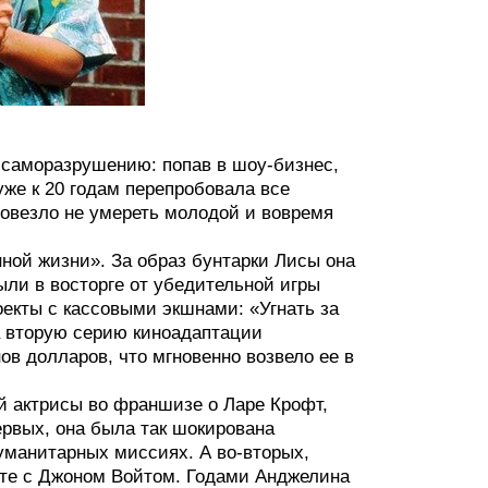
 саморазрушению: попав в шоу-бизнес,
уже к 20 годам перепробовала все
овезло не умереть молодой и вовремя
ной жизни». За образ бунтарки Лисы она
ли в восторге от убедительной игры
екты с кассовыми экшнами: «Угнать за
а вторую серию киноадаптации
в долларов, что мгновенно возвело ее в
й актрисы во франшизе о Ларе Крофт,
рвых, она была так шокирована
уманитарных миссиях. А во-вторых,
кте с Джоном Войтом. Годами Анджелина