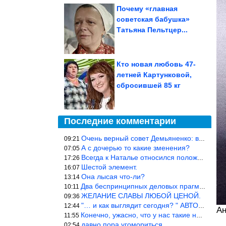
Почему «главная
советская бабушка»
Татьяна Пельтцер...
Кто новая любовь 47-
летней Картунковой,
сбросившей 85 кг
Последние комментарии
Очень верный совет Демьяненко: в этой среде надо либо иметь зубы
09:21
А с дочерью то какие зменения?
07:05
Всегда к Наталье относился положительно… Время покажет, что буде
17:26
Шестой элемент.
16:07
Она лысая что-ли?
13:14
Два беспринципных деловых прагматика нашли друг друга и «остепен
10:11
ЖЕЛАНИЕ СЛАВЫ ЛЮБОЙ ЦЕНОЙ.
09:36
"… и как выглядит сегодня? " АВТОР, РЕДАКТОР — ВЫ ЧТО
12:44
А
Конечно, ужасно, что у нас такие недалёкие и прямые люди… Как мо
11:55
давно пора угомориться
02:54