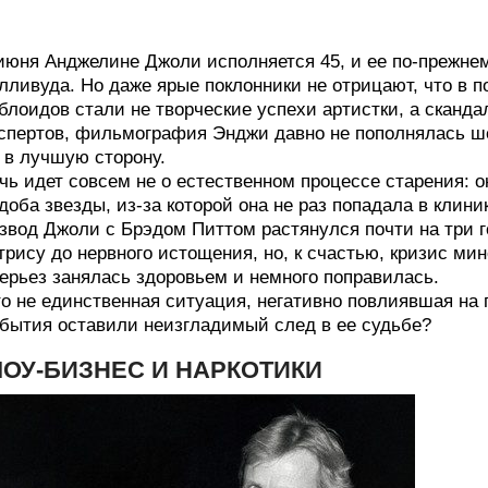
июня Анджелине Джоли исполняется 45, и ее по-прежне
лливуда. Но даже ярые поклонники не отрицают, что в 
блоидов стали не творческие успехи артистки, а сканд
спертов, фильмография Энджи давно не пополнялась ш
 в лучшую сторону.
чь идет совсем не о естественном процессе старения:
доба звезды, из-за которой она не раз попадала в клин
звод Джоли с Брэдом Питтом растянулся почти на три
трису до нервного истощения, но, к счастью, кризис ми
ерьез занялась здоровьем и немного поправилась.
о не единственная ситуация, негативно повлиявшая на
бытия оставили неизгладимый след в ее судьбе?
ОУ-БИЗНЕС И НАРКОТИКИ