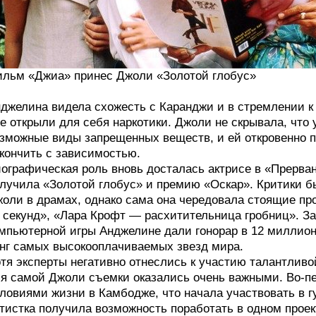
льм «Джиа» принес Джоли «Золотой глобус»
джелина видела схожесть с Каранджи и в стремлении к
е открыли для себя наркотики. Джоли не скрывала, что 
зможные виды запрещенных веществ, и ей откровенно п
кончить с зависимостью.
ографическая роль вновь досталась актрисе в «Прерван
лучила «Золотой глобус» и премию «Оскар». Критики бы
оли в драмах, однако сама она чередовала стоящие про
 секунд», «Лара Крофт — расхитительница гробниц». З
мпьютерной игры Анджелине дали гонорар в 12 миллионо
нг самых высокооплачиваемых звезд мира.
тя эксперты негативно отнеслись к участию талантливо
я самой Джоли съемки оказались очень важными. Во-пе
ловиями жизни в Камбодже, что начала участвовать в г
тистка получила возможность поработать в одном прое