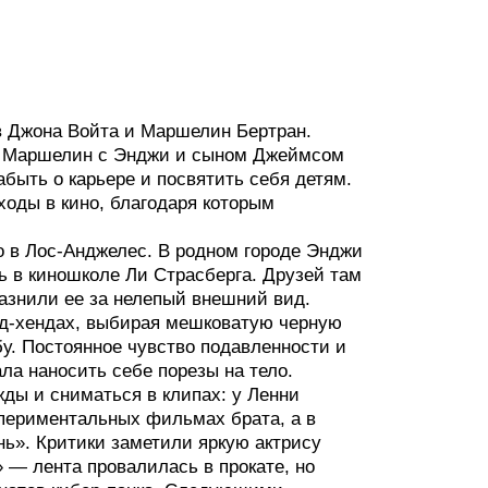
в Джона Войта и Маршелин Бертран.
 и Маршелин с Энджи и сыном Джеймсом
ыть о карьере и посвятить себя детям.
оды в кино, благодаря которым
о в Лос-Анджелес. В родном городе Энджи
сь в киношколе Ли Страсберга. Друзей там
разнили ее за нелепый внешний вид.
онд-хендах, выбирая мешковатую черную
у. Постоянное чувство подавленности и
ла наносить себе порезы на тело.
ды и сниматься в клипах: у Ленни
кспериментальных фильмах брата, а в
нь». Критики заметили яркую актрису
» — лента провалилась в прокате, но