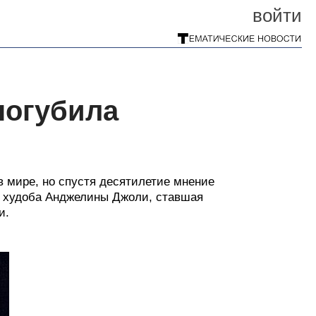
войти
погубила
 мире, но спустя десятилетие мнение
я худоба Анджелины Джоли, ставшая
и.