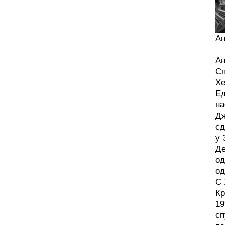
Ан
Ан
Сп
Хе
Ед
на
Дж
сд
у 
Де
од
од
С 
Кр
19
сп