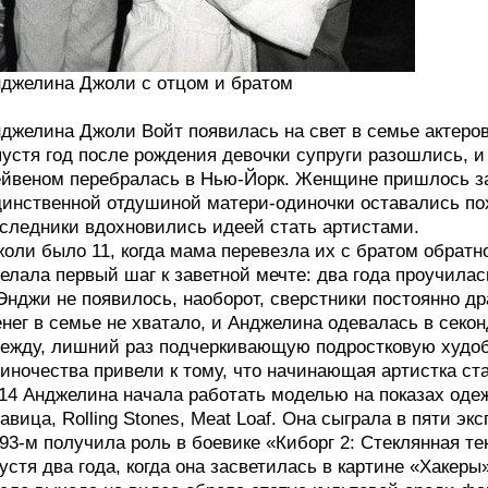
джелина Джоли с отцом и братом
джелина Джоли Войт появилась на свет в семье актеро
устя год после рождения девочки супруги разошлись,
йвеном перебралась в Нью-Йорк. Женщине пришлось заб
инственной отдушиной матери-одиночки оставались пох
следники вдохновились идеей стать артистами.
оли было 11, когда мама перевезла их с братом обратн
елала первый шаг к заветной мечте: два года проучила
Энджи не появилось, наоборот, сверстники постоянно д
нег в семье не хватало, и Анджелина одевалась в сек
ежду, лишний раз подчеркивающую подростковую худоб
иночества привели к тому, что начинающая артистка ста
14 Анджелина начала работать моделью на показах одеж
авица, Rolling Stones, Meat Loaf. Она сыграла в пяти э
93-м получила роль в боевике «Киборг 2: Стеклянная те
устя два года, когда она засветилась в картине «Хакеры