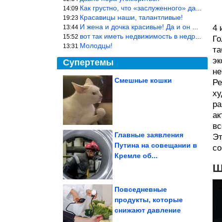
Как грустно, что «заслуженного» дают не заслуженно, а (чаще) по-
14:09
Красавицы наши, талантливые!
19:23
И жена и дочка красивые! Да и он настоящий мужик!
4 
13:44
вот так иметь недвижимость в недружественных странах Могут забра
15:52
Го
Молодцы!
13:31
та
эк
Супертемы
не
Смешные кошки
Ре
ху
Советские актёры,
которые не дожили до
премьеры своих...
ра
ак
вс
Главные заявления
Эт
Путина на совещании в
со
6 островов с самыми
Кремле об...
причудливыми
очертаниями, которые...
Ш
Повседневные
продукты, которые
снижают давление
Исторические фото. Потрясающе!