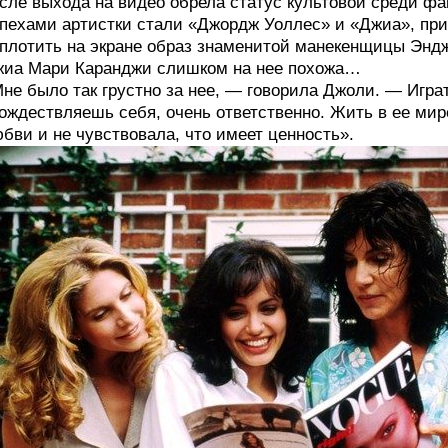
сле выхода на видео обрела статус культовой среди ф
пехами артистки стали «Джордж Уоллес» и «Джиа», при
плотить на экране образ знаменитой манекенщицы Эндж
иа Мари Каранджи слишком на нее похожа…
не было так грустно за нее, — говорила Джоли. — Играт
ождествляешь себя, очень ответственно. Жить в ее мире,
бви и не чувствовала, что имеет ценность».