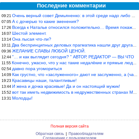
Последние комментарии
Очень верный совет Демьяненко: в этой среде надо либо иметь зубы
09:21
А с дочерью то какие зменения?
07:05
Всегда к Наталье относился положительно… Время покажет, что буде
17:26
Шестой элемент.
16:07
Она лысая что-ли?
13:14
Два беспринципных деловых прагматика нашли друг друга и «остепен
10:11
ЖЕЛАНИЕ СЛАВЫ ЛЮБОЙ ЦЕНОЙ.
09:36
"… и как выглядит сегодня? " АВТОР, РЕДАКТОР — ВЫ ЧТО
12:44
Конечно, ужасно, что у нас такие недалёкие и прямые люди… Как мо
11:55
давно пора угомориться
02:54
Как грустно, что «заслуженного» дают не заслуженно, а (чаще) по-
14:09
Красавицы наши, талантливые!
19:23
И жена и дочка красивые! Да и он настоящий мужик!
13:44
вот так иметь недвижимость в недружественных странах Могут забра
15:52
Молодцы!
13:31
Полная версия сайта
Обратная связь
|
Правообладателям
Соглашение с пользователем