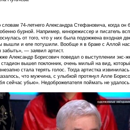
 словам 74-летнего Александра Стефановича, когда он
обенно бурной. Например, кинорежиссер и писатель вс
оснулась от того, что у них была подожжена входная дв
 вышли и еле потушили. Вообще я в браке с Аллой нас
 забыть», — заявил артист.
кже Александр Борисович поведал о выступлении экс-ж
 стадион вышел поклонник, очень милый на вид, которы
внезапно стала терять голос. Тогда артистка извинилас
азалось, что мужчина, с улыбкой протянул Алле Борисо
бя сейчас убью». Недоброжелателя поймать не удалось