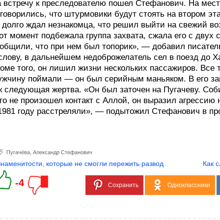
 встречу к преследователю пошел Стефанович. На мест
говорились, что штурмовики будут стоять на втором эт
 долго ждал незнакомца, что решил выйти на свежий во
от момент подбежала группа захвата, сжала его с двух с
общили, что при нем был топорик», — добавил писател
слову, в дальнейшем недоброжелатель сел в поезд до Х
оме того, он лишил жизни нескольких пассажиров. Все 
жчину поймали — он был серийным маньяком. В его за
к следующая жертва. «Он был заточен на Пугачеву. Собир
го не произошел контакт с Аллой, он выразил агрессию 
1981 году расстреляли», — подытожил Стефанович в п
Пугачёва
,
Александр Стефанович
Знаменитости, которые не смогли пережить развод
Как 
-4
Сохранить
Одноклассники