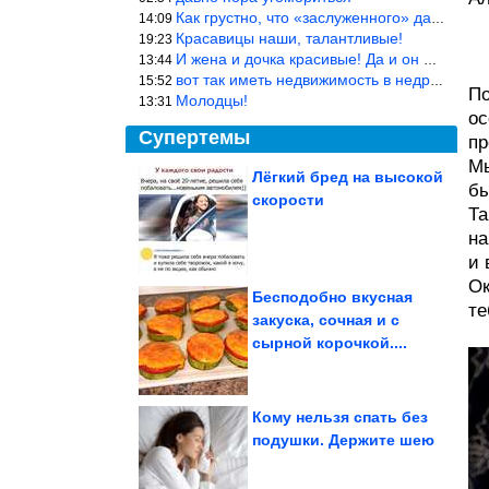
Как грустно, что «заслуженного» дают не заслуженно, а (чаще) по-
14:09
Красавицы наши, талантливые!
19:23
И жена и дочка красивые! Да и он настоящий мужик!
13:44
вот так иметь недвижимость в недружественных странах Могут забра
15:52
По
Молодцы!
13:31
ос
Супертемы
пр
Мы
Лёгкий бред на высокой
бы
скорости
Условие Украины для
Та
помощи США в войне с
Ираном
на
и 
Ок
Бесподобно вкусная
те
закуска, сочная и с
Кому категорически
сырной корочкой....
нельзя пить много
жидкости в жару
Кому нельзя спать без
подушки. Держите шею
Объятия смерти. Жуткая болезнь из-за алкоголя