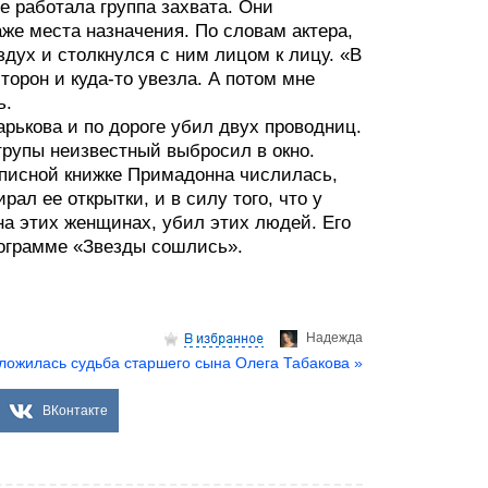
е работала группа захвата. Они
аже места назначения. По словам актера,
здух и столкнулся с ним лицом к лицу. «В
торон и куда-то увезла. А потом мне
ь.
арькова и по дороге убил двух проводниц.
трупы неизвестный выбросил в окно.
писной книжке Примадонна числилась,
ал ее открытки, и в силу того, что у
на этих женщинах, убил этих людей. Его
рограмме «Звезды сошлись».
Надеждa
сложилась судьба старшего сына Олега Табакова »
ВКонтакте