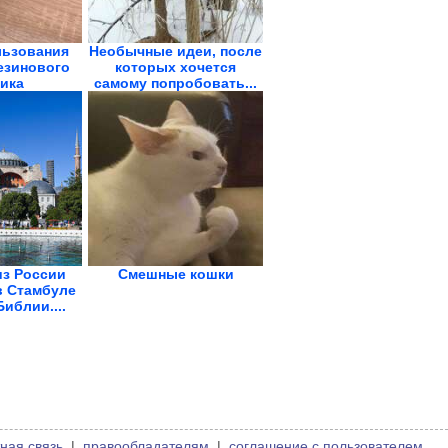
льзования
Необычные идеи, после
езинового
которых хочется
ика
самому попробовать...
из России
Смешные кошки
в Стамбуле
Библии....
ная связь
|
правообладателям
|
соглашение с пользователем