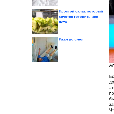
Простой салат, который
хочется готовить все
лето....
Суперхиты!
Женские приколы дня.
Ржал до слез
вашего здоровья
Смехотерапия. Всё для
Ал
Ес
до
эт
пр
бы
за
Чт