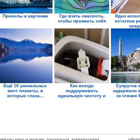
Приколы и картинки
Где взять смелость,
Идея испо
чтобы проявить себя
остатков р
ковр
Ещё 10 уникальных
Как всегда
Супругов 
мест планеты, в
поддерживать
задержали 
которых глаза...
идеальную чистоту и
за чтение 
свежесть унитаза
, звезды кино и музыки, папарацци, комментарии,
обрат