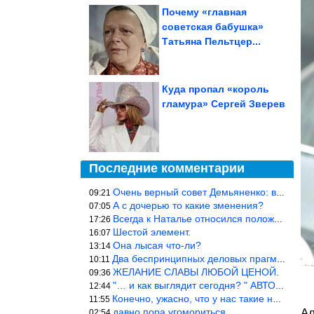
Почему «главная
советская бабушка»
Татьяна Пельтцер...
Куда пропал «король
гламура» Сергей Зверев
Последние комментарии
Очень верный совет Демьяненко: в этой среде надо либо иметь зубы
09:21
А с дочерью то какие зменения?
07:05
Всегда к Наталье относился положительно… Время покажет, что буде
17:26
Шестой элемент.
16:07
Она лысая что-ли?
13:14
Два беспринципных деловых прагматика нашли друг друга и «остепен
10:11
ЖЕЛАНИЕ СЛАВЫ ЛЮБОЙ ЦЕНОЙ.
09:36
"… и как выглядит сегодня? " АВТОР, РЕДАКТОР — ВЫ ЧТО
12:44
Конечно, ужасно, что у нас такие недалёкие и прямые люди… Как мо
11:55
давно пора угомориться
Ал
02:54