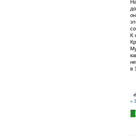
На
до
он
эт
со
К 
Кр
Му
ка
не
в 
« 