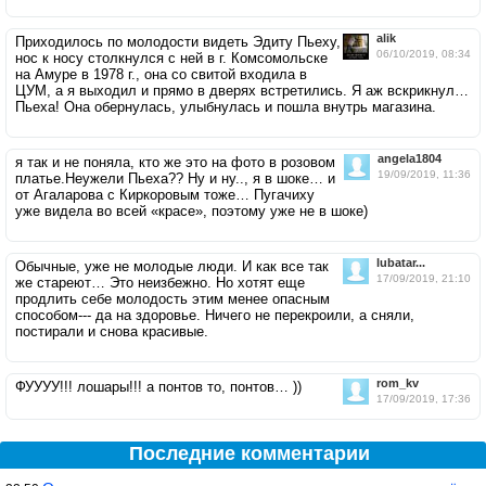
alik
Приходилось по молодости видеть Эдиту Пьеху,
06/10/2019, 08:34
нос к носу столкнулся с ней в г. Комсомольске
на Амуре в 1978 г., она со свитой входила в
ЦУМ, а я выходил и прямо в дверях встретились. Я аж вскрикнул…
Пьеха! Она обернулась, улыбнулась и пошла внутрь магазина.
angela1804
я так и не поняла, кто же это на фото в розовом
19/09/2019, 11:36
платье.Неужели Пьеха?? Ну и ну.., я в шоке… и
от Агаларова с Киркоровым тоже… Пугачиху
уже видела во всей «красе», поэтому уже не в шоке)
lubatar...
Обычные, уже не молодые люди. И как все так
17/09/2019, 21:10
же стареют… Это неизбежно. Но хотят еще
продлить себе молодость этим менее опасным
способом--- да на здоровье. Ничего не перекроили, а сняли,
постирали и снова красивые.
rom_kv
ФУУУУ!!! лошары!!! а понтов то, понтов… ))
17/09/2019, 17:36
Последние комментарии