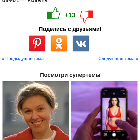
клеймо — «клоун».
+13
Поделись с друзьями!
Сохранить
« Предыдущая тема
Следующая тема »
Посмотри супертемы