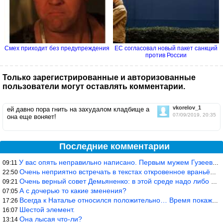
Смех приходит без предупреждения
ЕС согласовал новый пакет санкций
против России
Только зарегистрированные и авторизованные
пользователи могут оставлять комментарии.
vkorelov_1
ей давно пора гнить на захудалом кладбище а
07/09/2019, 20:35
она еще воняет!
Последние комментарии
У вас опять неправильно написано. Первым мужем Гузеевой был Илья
09:11
Очень неприятно встречать в текстах откровенное враньё… Конкретн
22:50
Очень верный совет Демьяненко: в этой среде надо либо иметь зубы
09:21
А с дочерью то какие зменения?
07:05
Всегда к Наталье относился положительно… Время покажет, что буде
17:26
Шестой элемент.
16:07
Она лысая что-ли?
13:14