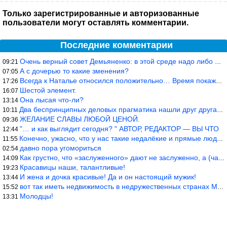
Только зарегистрированные и авторизованные
пользователи могут оставлять комментарии.
Последние комментарии
Очень верный совет Демьяненко: в этой среде надо либо иметь зубы
09:21
А с дочерью то какие зменения?
07:05
Всегда к Наталье относился положительно… Время покажет, что буде
17:26
Шестой элемент.
16:07
Она лысая что-ли?
13:14
Два беспринципных деловых прагматика нашли друг друга и «остепен
10:11
ЖЕЛАНИЕ СЛАВЫ ЛЮБОЙ ЦЕНОЙ.
09:36
"… и как выглядит сегодня? " АВТОР, РЕДАКТОР — ВЫ ЧТО
12:44
Конечно, ужасно, что у нас такие недалёкие и прямые люди… Как мо
11:55
давно пора угомориться
02:54
Как грустно, что «заслуженного» дают не заслуженно, а (чаще) по-
14:09
Красавицы наши, талантливые!
19:23
И жена и дочка красивые! Да и он настоящий мужик!
13:44
вот так иметь недвижимость в недружественных странах Могут забра
15:52
Молодцы!
13:31