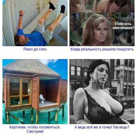
Ржал до слез
Когда реальность решила пошутить
Картинки, чтобы посмеяться.
А ведь всё же в точку! Так ведь?
Смотрим!