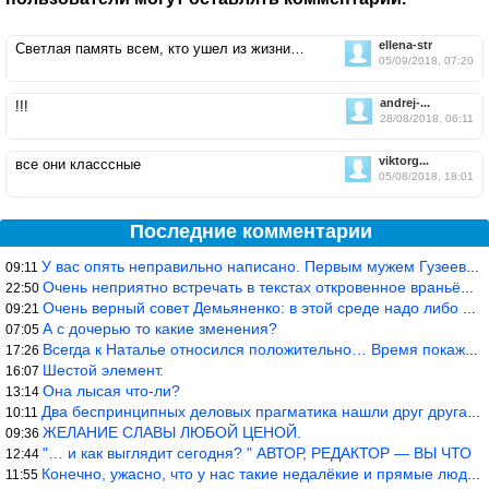
ellena-str
Светлая память всем, кто ушел из жизни…
05/09/2018, 07:20
andrej-...
!!!
28/08/2018, 06:11
viktorg...
все они класссные
05/08/2018, 18:01
Последние комментарии
У вас опять неправильно написано. Первым мужем Гузеевой был Илья
09:11
Очень неприятно встречать в текстах откровенное враньё… Конкретн
22:50
Очень верный совет Демьяненко: в этой среде надо либо иметь зубы
09:21
А с дочерью то какие зменения?
07:05
Всегда к Наталье относился положительно… Время покажет, что буде
17:26
Шестой элемент.
16:07
Она лысая что-ли?
13:14
Два беспринципных деловых прагматика нашли друг друга и «остепен
10:11
ЖЕЛАНИЕ СЛАВЫ ЛЮБОЙ ЦЕНОЙ.
09:36
"… и как выглядит сегодня? " АВТОР, РЕДАКТОР — ВЫ ЧТО
12:44
Конечно, ужасно, что у нас такие недалёкие и прямые люди… Как мо
11:55