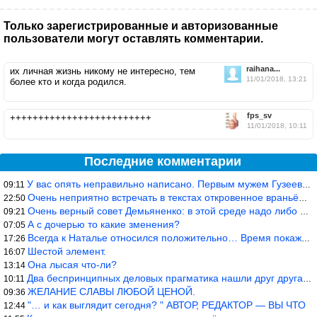
Только зарегистрированные и авторизованные
пользователи могут оставлять комментарии.
raihana...
их личная жизнь никому не интересно, тем
11/01/2018, 13:21
более кто и когда родился.
fps_sv
+++++++++++++++++++++++++
11/01/2018, 10:11
Последние комментарии
У вас опять неправильно написано. Первым мужем Гузеевой был Илья
09:11
Очень неприятно встречать в текстах откровенное враньё… Конкретн
22:50
Очень верный совет Демьяненко: в этой среде надо либо иметь зубы
09:21
А с дочерью то какие зменения?
07:05
Всегда к Наталье относился положительно… Время покажет, что буде
17:26
Шестой элемент.
16:07
Она лысая что-ли?
13:14
Два беспринципных деловых прагматика нашли друг друга и «остепен
10:11
ЖЕЛАНИЕ СЛАВЫ ЛЮБОЙ ЦЕНОЙ.
09:36
"… и как выглядит сегодня? " АВТОР, РЕДАКТОР — ВЫ ЧТО
12:44