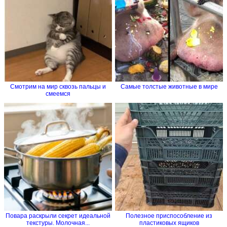
Смотрим на мир сквозь пальцы и
Самые толстые животные в мире
смеемся
Повара раскрыли секрет идеальной
Полезное приспособление из
текстуры. Молочная...
пластиковых ящиков