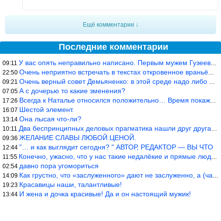
Ещё комментарии ↓
Последние комментарии
У вас опять неправильно написано. Первым мужем Гузеевой был Илья
09:11
Очень неприятно встречать в текстах откровенное враньё… Конкретн
22:50
Очень верный совет Демьяненко: в этой среде надо либо иметь зубы
09:21
А с дочерью то какие зменения?
07:05
Всегда к Наталье относился положительно… Время покажет, что буде
17:26
Шестой элемент.
16:07
Она лысая что-ли?
13:14
Два беспринципных деловых прагматика нашли друг друга и «остепен
10:11
ЖЕЛАНИЕ СЛАВЫ ЛЮБОЙ ЦЕНОЙ.
09:36
"… и как выглядит сегодня? " АВТОР, РЕДАКТОР — ВЫ ЧТО
12:44
Конечно, ужасно, что у нас такие недалёкие и прямые люди… Как мо
11:55
давно пора угомориться
02:54
Как грустно, что «заслуженного» дают не заслуженно, а (чаще) по-
14:09
Красавицы наши, талантливые!
19:23
И жена и дочка красивые! Да и он настоящий мужик!
13:44