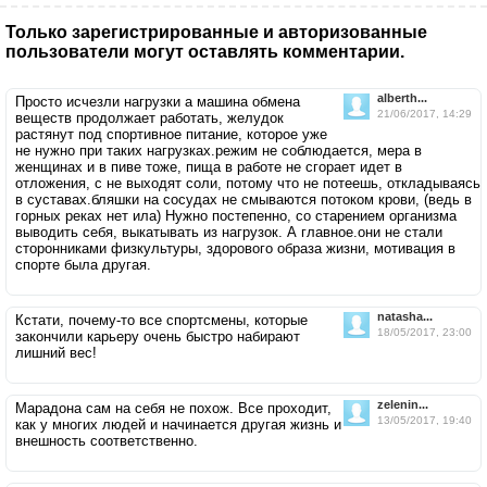
Только зарегистрированные и авторизованные
пользователи могут оставлять комментарии.
alberth...
Просто исчезли нагрузки а машина обмена
21/06/2017, 14:29
веществ продолжает работать, желудок
растянут под спортивное питание, которое уже
не нужно при таких нагрузках.режим не соблюдается, мера в
женщинах и в пиве тоже, пища в работе не сгорает идет в
отложения, с не выходят соли, потому что не потеешь, откладываясь
в суставах.бляшки на сосудах не смываются потоком крови, (ведь в
горных реках нет ила) Нужно постепенно, со старением организма
выводить себя, выкатывать из нагрузок. А главное.они не стали
сторонниками физкультуры, здорового образа жизни, мотивация в
спорте была другая.
natasha...
Кстати, почему-то все спортсмены, которые
18/05/2017, 23:00
закончили карьеру очень быстро набирают
лишний вес!
zelenin...
Марадона сам на себя не похож. Все проходит,
13/05/2017, 19:40
как у многих людей и начинается другая жизнь и
внешность соответственно.