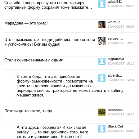
talabi911
Спасибо. Теперь прошу кто после карьеру
18/04/2017, 06:20
спортивный форму сохранил тоже покажите…
white_c...
Марадона — это ужас!
17/04/2017, 09:07
sergey_...
Это я называю так: люди добились чего хотели
16/04/2017, 19:53
и успокоились! Бог им судья!
mgranova
Стали обыкновенными людьми
16/04/2017, 18:19
alberth...
В том и беда, что это приобретает
21/06/2017, 14:34
форму«обыкновенности» посмотрите на
крестьян до революции и до машинного
периода и сейчас тракторист не может залезть в кабину
мешает живот.
neosmar...
Позорище-то какое, тьфу…
16/04/2017, 18:16
Black Cat
А что здесь позорного? И как сказал
17/04/2017, 04:40
sergey_…, то они добились того, чего
хотели и успокоились. Разве нет?