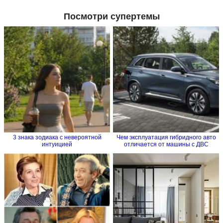
Посмотри супертемы
3 знака зодиака с невероятной
Чем эксплуатация гибридного авто
интуицией
отличается от машины с ДВС