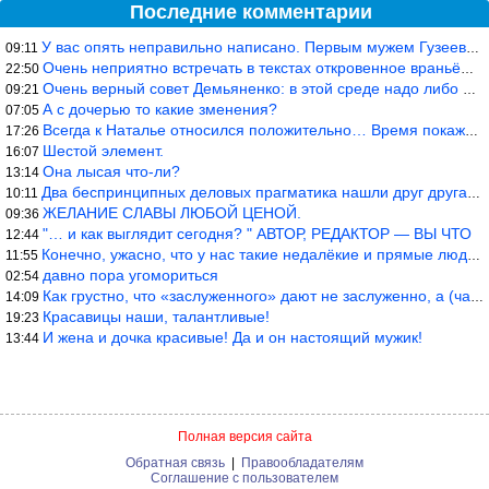
Последние комментарии
У вас опять неправильно написано. Первым мужем Гузеевой был Илья
09:11
Очень неприятно встречать в текстах откровенное враньё… Конкретн
22:50
Очень верный совет Демьяненко: в этой среде надо либо иметь зубы
09:21
А с дочерью то какие зменения?
07:05
Всегда к Наталье относился положительно… Время покажет, что буде
17:26
Шестой элемент.
16:07
Она лысая что-ли?
13:14
Два беспринципных деловых прагматика нашли друг друга и «остепен
10:11
ЖЕЛАНИЕ СЛАВЫ ЛЮБОЙ ЦЕНОЙ.
09:36
"… и как выглядит сегодня? " АВТОР, РЕДАКТОР — ВЫ ЧТО
12:44
Конечно, ужасно, что у нас такие недалёкие и прямые люди… Как мо
11:55
давно пора угомориться
02:54
Как грустно, что «заслуженного» дают не заслуженно, а (чаще) по-
14:09
Красавицы наши, талантливые!
19:23
И жена и дочка красивые! Да и он настоящий мужик!
13:44
Полная версия сайта
Обратная связь
|
Правообладателям
Соглашение с пользователем