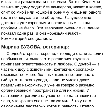
и какашки размазывали по стенам. Зато сейчас моя
яванка по дому ходит без памперсов, какает в клетке,
спит со мной или кошкой в обнимку и еще ни одного
гостя не покусала и не обгадила. Лапундер мне
достался уже взрослым и воспитанным — там
проблем не было. Эти зверюшки очень смышленые:
показал один раз, и они «обезьянничают».
Комментарий специалиста
Марина БУЗОВА, ветеринар:
— С одной стороны, хорошо, что люди стали заводить
необычных питомцев: это расширяет кругозор,
прививает ответственность и любовь. С другой — в
частных шоу с животными, контактных зоопарках
оказывается много больных животных, они часто
гибнут от плохого ухода, люди не умеют даже
правильно накормить, я уже не говорю о разумно
организованном пространстве для их жизни. И
настоящие трагедии случаются, когда становится
ясно, что крошка енот не так уж мил. Что у него
самомнение десятерых котов и ревность Отелло.