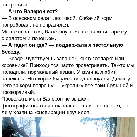
на кролика.
— А что Валерон ест?
— В основном салат листовой. Собачий корм
попробовал, не понравился.
Мы сели за стол, Валерону тоже поставили тарелку —
с салатом и печеньем.
— А гадит он где? — поддержала я застольную
беседу.
— Везде. Чувствуешь запашок, как в зоопарке или
коровнике? Приходится часто проветривать. Так-то мы
поладили, нормальный пацан. У камина любит
полежать. Но скорее бы уже сосед вернулся. Денег у
него за корм попрошу — «кролик» все-таки большой и
прожорливый.
Провожать меня Валерон не вышел,
фотографироваться отказался. То ли стесняется, то
ли у хозяина конспирации научился.