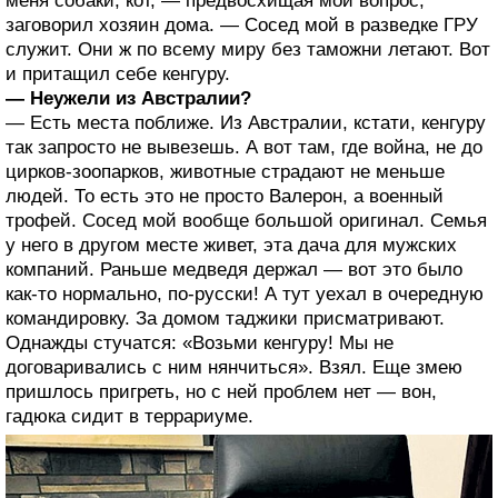
меня собаки, кот, — предвосхищая мой вопрос,
заговорил хозяин дома. — Сосед мой в разведке ГРУ
служит. Они ж по всему миру без таможни летают. Вот
и притащил себе кенгуру.
— Неужели из Австралии?
— Есть места поближе. Из Австралии, кстати, кенгуру
так запросто не вывезешь. А вот там, где война, не до
цирков-зоопарков, животные страдают не меньше
людей. То есть это не просто Валерон, а военный
трофей. Сосед мой вообще большой оригинал. Семья
у него в другом месте живет, эта дача для мужских
компаний. Раньше медведя держал — вот это было
как-то нормально, по-русски! А тут уехал в очередную
командировку. За домом таджики присматривают.
Однажды стучатся: «Возьми кенгуру! Мы не
договаривались с ним нянчиться». Взял. Еще змею
пришлось пригреть, но с ней проблем нет — вон,
гадюка сидит в террариуме.