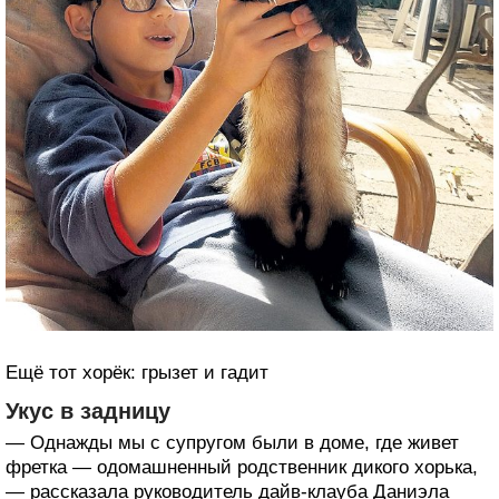
Ещё тот хорёк: грызет и гадит
Укус в задницу
— Однажды мы с супругом были в доме, где живет
фретка — одомашненный родственник дикого хорька,
— рассказала руководитель дайв-клауба Даниэла