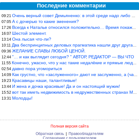
Последние комментарии
Очень верный совет Демьяненко: в этой среде надо либо иметь зубы
09:21
А с дочерью то какие зменения?
07:05
Всегда к Наталье относился положительно… Время покажет, что буде
17:26
Шестой элемент.
16:07
Она лысая что-ли?
13:14
Два беспринципных деловых прагматика нашли друг друга и «остепен
10:11
ЖЕЛАНИЕ СЛАВЫ ЛЮБОЙ ЦЕНОЙ.
09:36
"… и как выглядит сегодня? " АВТОР, РЕДАКТОР — ВЫ ЧТО
12:44
Конечно, ужасно, что у нас такие недалёкие и прямые люди… Как мо
11:55
давно пора угомориться
02:54
Как грустно, что «заслуженного» дают не заслуженно, а (чаще) по-
14:09
Красавицы наши, талантливые!
19:23
И жена и дочка красивые! Да и он настоящий мужик!
13:44
вот так иметь недвижимость в недружественных странах Могут забра
15:52
Молодцы!
13:31
Полная версия сайта
Обратная связь
|
Правообладателям
Соглашение с пользователем