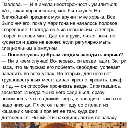
Павлова. — И я имела неосторожность умилиться:
«Ах, какая хорошенькая, мне бы такую!» На
ближайший праздник муж вручил мне хорька. Все
было ничего, пока у Харитона не началось половое
созревание. Полгода он был невыносим, а теперь
созрел и снова мил. Дается в руки, лижет ноги, не
кусается и даже не воняет, если регулярно мыть
специальным шампунем.
— Посоветуешь добрым людям заводить хорька?
— Ни в коем случае! Во-первых, он везде гадит. За три
часа, что выпускаю его побегать свободно, успевает
навалить во всех углах. Во-вторых, для него нет
труднодоступных мест: диван, кресло, кровать, шкаф
и т.д. — он способен проникать везде. Спрятавшись,
засыпает. И когда ты на него садишься, сразу
понимаешь, что он дикий зверь, и заводить такого не
надо никогда. Плюс он тырит еду со стола и из
кошачьих мисок и прячет ее там, куда фиг
дотянешься. Нычки эти находишь потом по запаху.