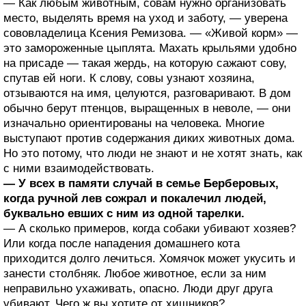
— Как любым животным, совам нужно организовать
место, выделять время на уход и заботу, — уверена
сововладелица Ксения Ремизова. — «Живой корм» —
это замороженные цыплята. Махать крыльями удобно
на присаде — такая жердь, на которую сажают сову,
спутав ей ноги. К слову, совы узнают хозяина,
отзываются на имя, целуются, разговаривают. В дом
обычно берут птенцов, выращенных в неволе, — они
изначально ориентированы на человека. Многие
выступают против содержания диких животных дома.
Но это потому, что люди не знают и не хотят знать, как
с ними взаимодействовать.
— У всех в памяти случай в семье Берберовых,
когда ручной лев сожрал и покалечил людей,
буквально евших с ним из одной тарелки.
— А сколько примеров, когда собаки убивают хозяев?
Или когда после нападения домашнего кота
приходится долго лечиться. Хомячок может укусить и
занести столбняк. Любое животное, если за ним
неправильно ухаживать, опасно. Люди друг друга
убивают. Чего ж вы хотите от хищников?