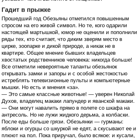
Гадит в прыжке
Прошедший год Обезьяны отметился повышенным
спросом на его живой символ. Но те, кого одарили
настоящей мартышкой, юмор не оценили и пополнили
ряды тех, кто считает, что диким зверям место в
цирке, зоопарке и дикой природе, а никак не в
квартире. Общее мнение бывших владельцев
хвостатых родственников человека: никогда больше!
Все отметили невероятные таланты обезьянок
открывать замки и запоры и с особой жестокостью
истреблять телевизионные пульты и компьютерные
мышки. Но есть и мнения «за».
— Это самые классные животные! — уверен Николай
Духов, владелец макаки лапундер и яванской макаки.
— Они могут навалить прямо в полете со шкафа на
антресоль. Но не лужи жидкого дерьма, а колбаски.
После еды больше грязи. Обезьянки — гурманы:
яблоки и огурцы со шкуркой не едят, а скусывают ее и
плюют на пол. Пока приручал, было всякое: и кусали,