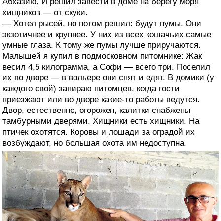
Абхазию. И решил завести в доме на берегу моря
хищников — от скуки.
— Хотел рысей, но потом решил: будут пумы. Они
экзотичнее и крупнее. У них из всех кошачьих самые
умные глаза. К тому же пумы лучше приручаются.
Малышей я купил в подмосковном питомнике: Жак
весил 4,5 килограмма, а Софи — всего три. Поселил
их во дворе — в вольере они спят и едят. В домики (у
каждого свой) запираю питомцев, когда гости
приезжают или во дворе какие-то работы ведутся.
Двор, естественно, огорожен, калитки снабжены
тамбурными дверями. Хищники есть хищники. На
птичек охотятся. Коровы и лошади за оградой их
возбуждают, но большая охота им недоступна.