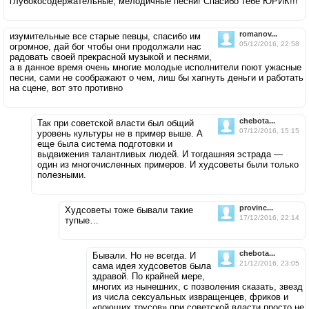
глубокосодержательные, мелодичные песни! Спасибо тебе ЮРИК!!!
romanov...
изумительные все старые певцы, спасибо им
05/12/2016, 22:58
огромное, дай бог чтобы они продолжали нас
радовать своей прекрасной музыкой и песнями,
а в данное время очень многие молодые исполнители поют ужасные
песни, сами не соображают о чем, лиш бы хапнуть деньги и работать
на сцене, вот это противно
chebota...
Так при советской власти был общий
07/12/2016, 15:15
уровень культуры не в пример выше. А
еще была система подготовки и
выдвижения талантливых людей. И тогдашняя эстрада —
один из многочисленных примеров. И худсоветы были только
полезными.
provinc...
Худсоветы тоже бывали такие
17/12/2016, 22:14
тупые…
chebota...
Бывали. Но не всегда. И
21/12/2016, 23:05
сама идея худсоветов была
здравой. По крайней мере,
многих из нынешних, с позволения сказать, звезд
из числа сексуальных извращенцев, фриков и
«поющих трусов» при советской власти просто не