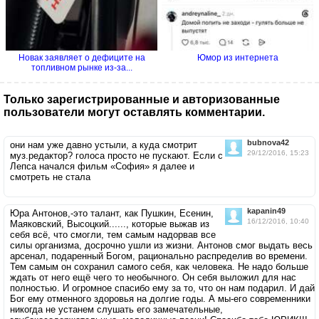
Новак заявляет о дефиците на
Юмор из интернета
топливном рынке из-за...
Только зарегистрированные и авторизованные
пользователи могут оставлять комментарии.
bubnova42
они нам уже давно устыли, а куда смотрит
29/12/2016, 15:23
муз.редактор? голоса просто не пускают. Если с
Лепса начался фильм «София» я далее и
смотреть не стала
kapanin49
Юра Антонов,-это талант, как Пушкин, Есенин,
16/12/2016, 10:40
Маяковский, Высоцкий......, которые выжав из
себя всё, что смогли, тем самым надорвав все
силы организма, досрочно ушли из жизни. Антонов смог выдать весь
арсенал, подаренный Богом, рационально распределив во времени.
Тем самым он сохранил самого себя, как человека. Не надо больше
ждать от него ещё чего то необычного. Он себя выложил для нас
полностью. И огромное спасибо ему за то, что он нам подарил. И дай
Бог ему отменного здоровья на долгие годы. А мы-его современники
никогда не устанем слушать его замечательные,