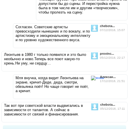
допустили бы до сцены. И перестройка нужна
была в том числе им и другим «творческим»,
чтобы пролезть на сцену.
chebota...
Согласен. Советские артисты
07/12/2016, 15:07
превосходили нынешних и по вокалу, и по
артистизму и эмоциональному интеллекту
и по уровню художественного вкуса.
provinc...
Леонтьев в 1980 г только появился и это было
05/12/2016, 22:17
необычно и ново.Теперь все поют какую-то
хрень.Ни уму, ни сердцу…
Алексан...
Мля внучка, когда видит Леонтьева на
17/12/2016, 21:51
экране, кричит-Деде, деда, смотри,
обезьянка поёт! Но чаще говорит не поёт,
а кричит.
chebota...
Так вот при советской власти выдвигались в
05/12/2016, 17:11
зависимости от талантов. А сейчас в
зависимости от связей и финансирования.