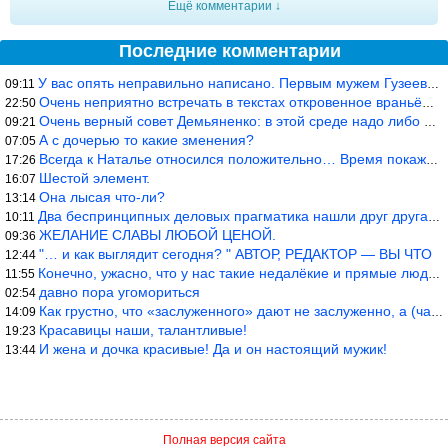
Ещё комментарии ↓
Последние комментарии
У вас опять неправильно написано. Первым мужем Гузеевой был Илья
09:11
Очень неприятно встречать в текстах откровенное враньё… Конкретн
22:50
Очень верный совет Демьяненко: в этой среде надо либо иметь зубы
09:21
А с дочерью то какие зменения?
07:05
Всегда к Наталье относился положительно… Время покажет, что буде
17:26
Шестой элемент.
16:07
Она лысая что-ли?
13:14
Два беспринципных деловых прагматика нашли друг друга и «остепен
10:11
ЖЕЛАНИЕ СЛАВЫ ЛЮБОЙ ЦЕНОЙ.
09:36
"… и как выглядит сегодня? " АВТОР, РЕДАКТОР — ВЫ ЧТО
12:44
Конечно, ужасно, что у нас такие недалёкие и прямые люди… Как мо
11:55
давно пора угомориться
02:54
Как грустно, что «заслуженного» дают не заслуженно, а (чаще) по-
14:09
Красавицы наши, талантливые!
19:23
И жена и дочка красивые! Да и он настоящий мужик!
13:44
Полная версия сайта