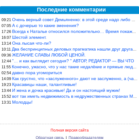
Последние комментарии
Очень верный совет Демьяненко: в этой среде надо либо иметь зубы
09:21
А с дочерью то какие зменения?
07:05
Всегда к Наталье относился положительно… Время покажет, что буде
17:26
Шестой элемент.
16:07
Она лысая что-ли?
13:14
Два беспринципных деловых прагматика нашли друг друга и «остепен
10:11
ЖЕЛАНИЕ СЛАВЫ ЛЮБОЙ ЦЕНОЙ.
09:36
"… и как выглядит сегодня? " АВТОР, РЕДАКТОР — ВЫ ЧТО
12:44
Конечно, ужасно, что у нас такие недалёкие и прямые люди… Как мо
11:55
давно пора угомориться
02:54
Как грустно, что «заслуженного» дают не заслуженно, а (чаще) по-
14:09
Красавицы наши, талантливые!
19:23
И жена и дочка красивые! Да и он настоящий мужик!
13:44
вот так иметь недвижимость в недружественных странах Могут забра
15:52
Молодцы!
13:31
Полная версия сайта
Обратная связь
|
Правообладателям