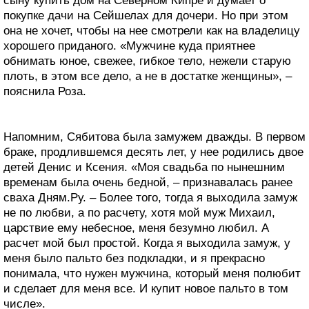
сыну купить дом на Северном Кипре и думает о
покупке дачи на Сейшелах для дочери. Но при этом
она не хочет, чтобы на нее смотрели как на владелицу
хорошего приданого. «Мужчине куда приятнее
обнимать юное, свежее, гибкое тело, нежели старую
плоть, в этом все дело, а не в достатке женщины», –
пояснила Роза.
Напомним, Сябитова была замужем дважды. В первом
браке, продлившемся десять лет, у нее родились двое
детей Денис и Ксения. «Моя свадьба по нынешним
временам была очень бедной, – признавалась ранее
сваха Дням.Ру. – Более того, тогда я выходила замуж
не по любви, а по расчету, хотя мой муж Михаил,
царствие ему небесное, меня безумно любил. А
расчет мой был простой. Когда я выходила замуж, у
меня было пальто без подкладки, и я прекрасно
понимала, что нужен мужчина, который меня полюбит
и сделает для меня все. И купит новое пальто в том
числе».